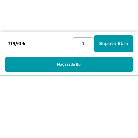
119,90 ₺
–
+
Sepete Ekle
Mağazada Bul
Alışveriş