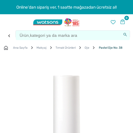
Online'dan sipariş ver, 1 saatte mağazadan ücretsiz al!
0
Ana Sayfa
Makyaj
Tırnak Ürünleri
Oje
Pastel Oje No: 38