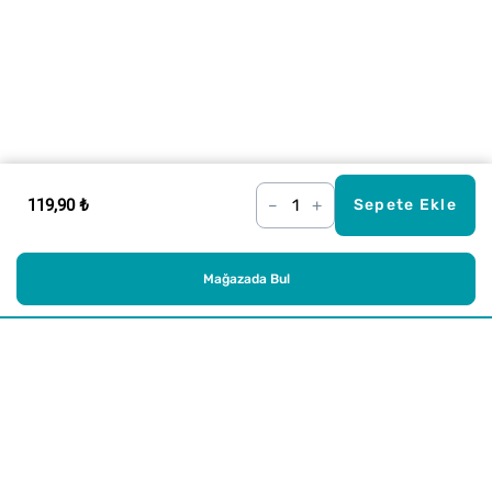
119,90 ₺
–
+
Sepete Ekle
Mağazada Bul