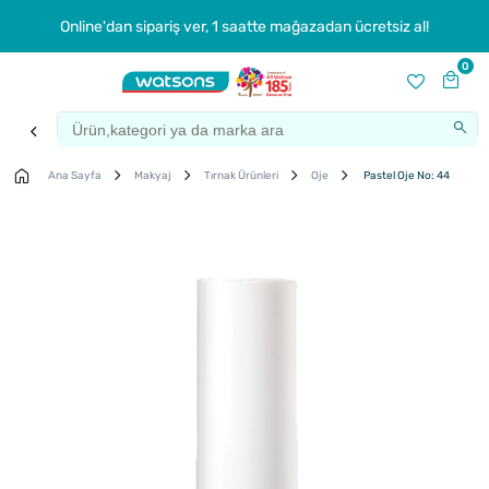
Online'dan sipariş ver, 1 saatte mağazadan ücretsiz al!
0
Ana Sayfa
Makyaj
Tırnak Ürünleri
Oje
Pastel Oje No: 44