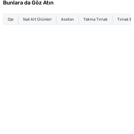
Bunlara da Göz Atın
Oje
Nail Art Ürünleri
Aseton
Takma Tırnak
Tırnak Ba