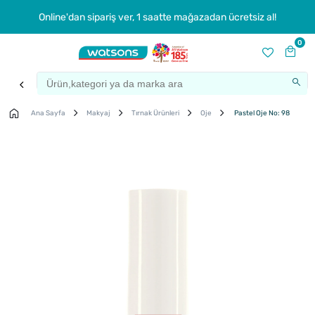
Online'dan sipariş ver, 1 saatte mağazadan ücretsiz al!
0
Ana Sayfa
Makyaj
Tırnak Ürünleri
Oje
Pastel Oje No: 98