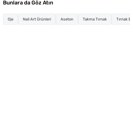
Bunlara da Göz Atın
Oje
Nail Art Ürünleri
Aseton
Takma Tırnak
Tırnak Ba