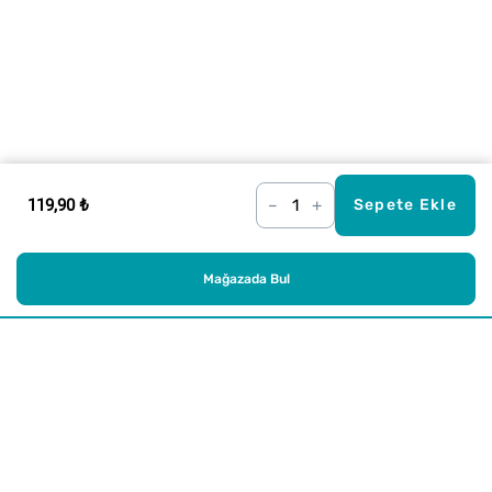
119,90 ₺
–
+
Sepete Ekle
Mağazada Bul