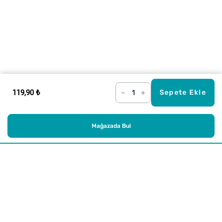
119,90 ₺
–
+
Sepete Ekle
Mağazada Bul