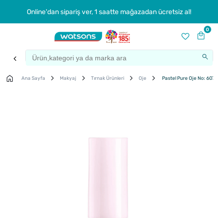
Online'dan sipariş ver, 1 saatte mağazadan ücretsiz al!
0
Ana Sayfa
Makyaj
Tırnak Ürünleri
Oje
Pastel Pure Oje No: 607