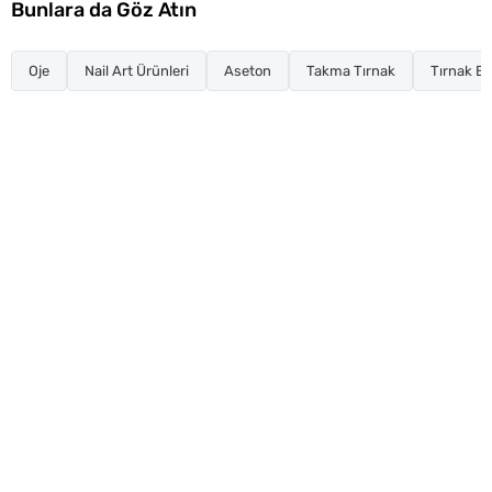
Bunlara da Göz Atın
Oje
Nail Art Ürünleri
Aseton
Takma Tırnak
Tırnak Ba