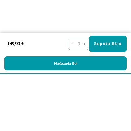
149,90 ₺
–
+
Sepete Ekle
Mağazada Bul
Alışveriş