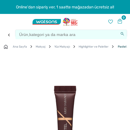
Online'dan sipariş ver, 1 saatte mağazadan ücretsiz al!
0
Ana Sayfa
Makyaj
Yüz Makyajı
Highlighter ve Paletler
Pastel x 