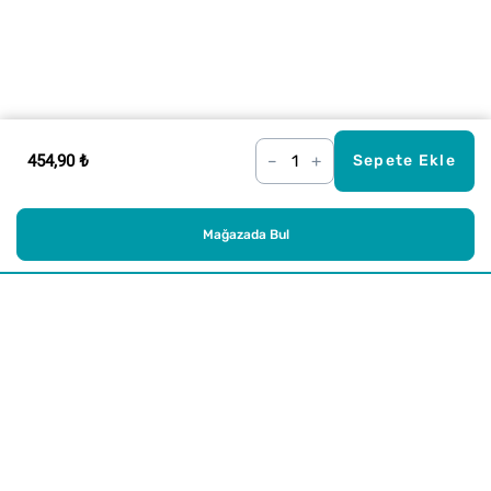
454,90 ₺
–
+
Sepete Ekle
Mağazada Bul
Alışveriş