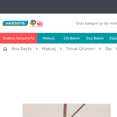
Sadece Watsons’ta
Makyaj
Cilt Bakım
Saç Bakım
Kişi
Ana Sayfa
Makyaj
Tırnak Ürünleri
Oje