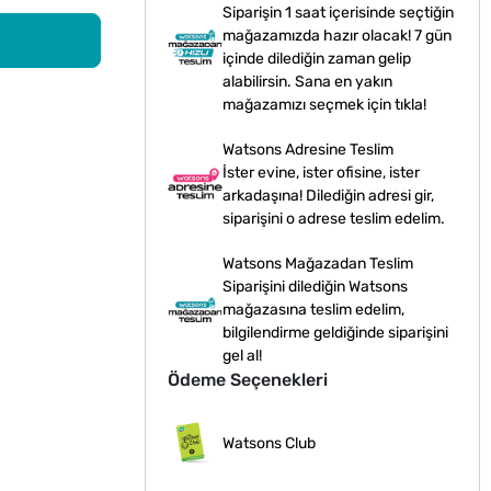
Siparişin 1 saat içerisinde seçtiğin
mağazamızda hazır olacak! 7 gün
içinde dilediğin zaman gelip
alabilirsin. Sana en yakın
mağazamızı seçmek için tıkla!
Watsons Adresine Teslim
İster evine, ister ofisine, ister
arkadaşına! Dilediğin adresi gir,
siparişini o adrese teslim edelim.
Watsons Mağazadan Teslim
Siparişini dilediğin Watsons
mağazasına teslim edelim,
bilgilendirme geldiğinde siparişini
gel al!
Ödeme Seçenekleri
Watsons Club