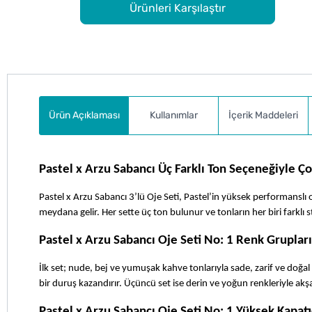
Ürünleri Karşılaştır
Ürün Açıklaması
Kullanımlar
İçerik Maddeleri
Pastel x Arzu Sabancı Üç Farklı Ton Seçeneğiyle Ço
Pastel x Arzu Sabancı 3’lü Oje Seti, Pastel’in yüksek performanslı 
meydana gelir. Her sette üç ton bulunur ve tonların her biri farklı s
Pastel x Arzu Sabancı Oje Seti No: 1 Renk Grupları 
İlk set; nude, bej ve yumuşak kahve tonlarıyla sade, zarif ve doğal 
bir duruş kazandırır. Üçüncü set ise derin ve yoğun renkleriyle ak
Pastel x Arzu Sabancı Oje Seti No: 1 Yüksek Kapatıcı