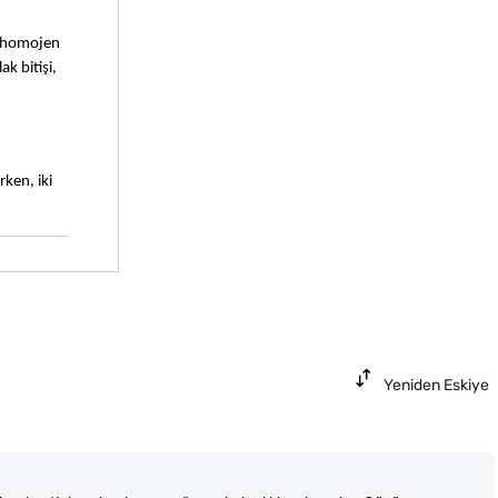
e homojen 
 bitişi, 
ken, iki 
Yeniden Eskiye