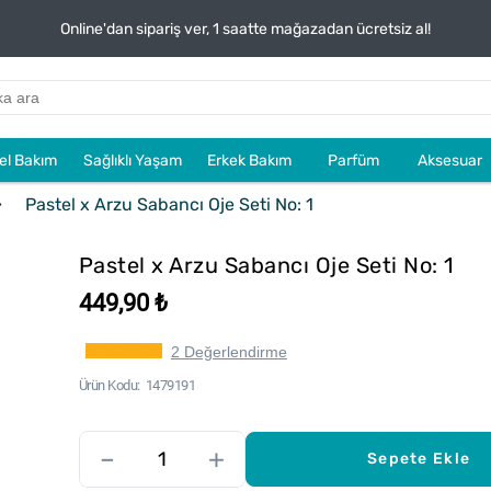
Online'dan sipariş ver, 1 saatte mağazadan ücretsiz al!
sel Bakım
Sağlıklı Yaşam
Erkek Bakım
Parfüm
Aksesuar
Pastel x Arzu Sabancı Oje Seti No: 1
Pastel x Arzu Sabancı Oje Seti No: 1
449,90 ₺
2 Değerlendirme
Ürün Kodu
1479191
–
+
Sepete Ekle