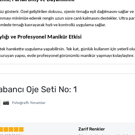
z gösterir. Özel geliştirilen dokusu, ojenin tırnağa eşit dağılmasını sağlar v
anmayı minimize ederek rengin uzun süre canlı kalmasını destekler. Ultra parlak
amlede tırnağı kavrayarak hızlı ve kontrollü uygulama sağlar.
ylığı ve Profesyonel Manikür Etkisi
k harekette uygulama yapabilirsin. Tek kat, günlük kullanım için yeterli olur
lı kuruyan yapısı, evde profesyonel görünümlü manikür yapmayı kolaylaştırır.
abancı Oje Seti No: 1
Fotoğraflı Yorumlar
Zarif Renkler