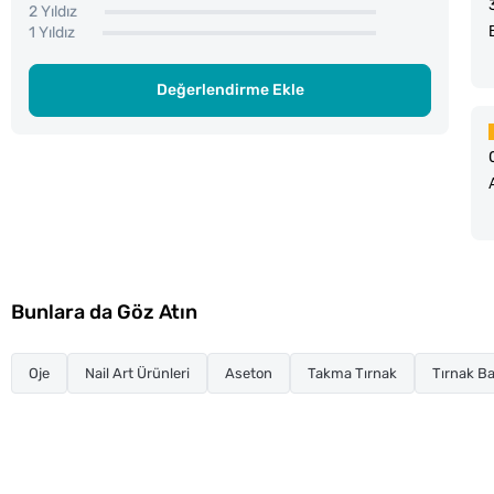
2 Yıldız
1 Yıldız
Değerlendirme Ekle
Bunlara da Göz Atın
Oje
Nail Art Ürünleri
Aseton
Takma Tırnak
Tırnak Ba