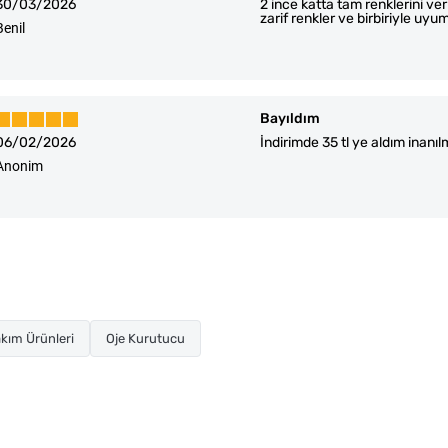
30/03/2026
2 ince katta tam renklerini ve
zarif renkler ve birbiriyle uyuml
Benil
Bayıldım
06/02/2026
İndirimde 35 tl ye aldım inanı
Anonim
kım Ürünleri
Oje Kurutucu