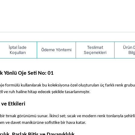
İptal İade
Teslimat
Ürün 
Ödeme Yöntemi
Koşulları
Seçenekleri
Bilg
k Yönlü Oje Seti No: 01
oje formülü kullanılarak bu koleksiyona özel oluşturulan üç farklı renk grub
til ve ruh haline hitap edecek şekilde tasarlanmıştır.
ve Etkileri
bir tırnak görünümü sunar. İkinci set; sıcak ve modern renk tonlarıyla şehirli 
şam ve davet manikürüne sofistike bir hava katar.
lık, Parlak Bitiş ve Dayanıklılık