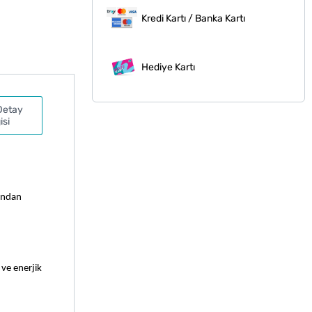
Kredi Kartı / Banka Kartı
Hediye Kartı
Detay
isi
undan 
ve enerjik 