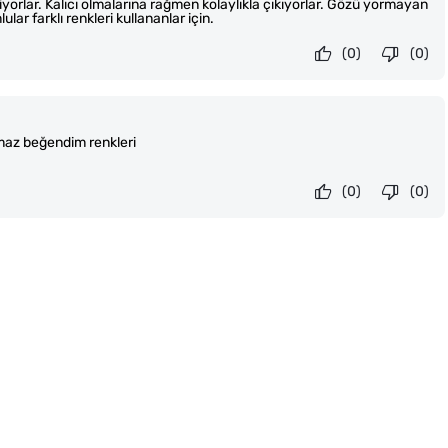
riyorlar. Kalıcı olmalarına rağmen kolaylıkla çıkıyorlar. Gözü yormayan
ular farklı renkleri kullananlar için.
(0)
(0)
lmaz beğendim renkleri
(0)
(0)