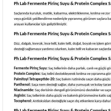
Ph Lab Fermente Pirinç Suyu & Protein Complex S
Saçlarında kuruluk, matlık, kabarma, elektriklenme, kırılma ve zor t
veya günlük şekillendirme nedeniyle yıpranmış görünen saçlara bak
arayan kullanıcılar için geliştirilmiştir.
Ph Lab Fermente Pirinç Suyu & Protein Complex Sa
Düz, dalgalı, kıvırcık, ince telli, kalın telli, doğal, boyalı ve işlem
desteği sağlamaya yardımcı olurken, kalın telli ve kabaran saçla
Ph Lab Fermente Pirinç Suyu & Protein Complex S
Fermente Pirinç Suyu:
 Saç tellerinin daha parlak, canlı ve güçlü 
Protein Complex:
 Saç telini destekleyerek kırılma ve yıpranma g
Palmitoyl Tetrapeptide-20:
 Saç bakım rutininde saçın daha güçlü
Panthenol:
 Saça nem desteği sağlar, daha yumuşak ve kolay tarana
Niacinamide:
 Saç derisinin dengeli görünümünü destekler ve saçı
Arginin: 
Saç tellerinin daha güçlü ve bakımlı görünmesine katkı sağ
Tocopherol:
 Antioksidan desteğiyle saçın dış etkenlere karşı dah
Ph Lab Fermente Pirinç Suyu & Protein Complex S