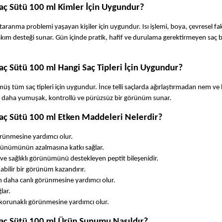
aç Sütü 100 ml Kimler İçin Uygundur?
aranma problemi yaşayan kişiler için uygundur. Isı işlemi, boya, çevresel fak
ım desteği sunar. Gün içinde pratik, hafif ve durulama gerektirmeyen saç b
ç Sütü 100 ml Hangi Saç Tipleri İçin Uygundur?
 görmüş tüm saç tipleri için uygundur. İnce telli saçlarda ağırlaştırmadan nem ve
rda daha yumuşak, kontrollü ve pürüzsüz bir görünüm sunar.
aç Sütü 100 ml Etken Maddeleri Nelerdir?
görünmesine yardımcı olur.
örünümünün azalmasına katkı sağlar.
 ve sağlıklı görünümünü destekleyen peptit bileşenidir.
bilir bir görünüm kazandırır.
n daha canlı görünmesine yardımcı olur.
lar.
a korunaklı görünmesine yardımcı olur.
aç Sütü 100 ml Ürün Sunumu Nasıldır?