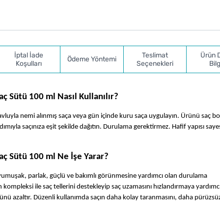
İptal İade
Teslimat
Ürün 
Ödeme Yöntemi
Koşulları
Seçenekleri
Bilg
ç Sütü 100 ml Nasıl Kullanılır?
vluyla nemi alınmış saça veya gün içinde kuru saça uygulayın. Ürünü saç bo
mıyla saçınıza eşit şekilde dağıtın. Durulama gerektirmez. Hafif yapısı saye
aç Sütü 100 ml Ne İşe Yarar?
yumuşak, parlak, güçlü ve bakımlı görünmesine yardımcı olan durulama 
ompleksi ile saç tellerini destekleyip saç uzamasını hızlandırmaya yardımcı
nü azaltır. Düzenli kullanımda saçın daha kolay taranmasını, daha pürüzsüz
 