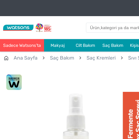
Sadece Watsons’ta
Makyaj
Cilt Bakım
Saç Bakım
Kişi
Ana Sayfa
Saç Bakım
Saç Kremleri
Sıvı