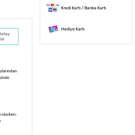
Kredi Kartı / Banka Kartı
Hediye Kartı
Detay
isi
ylarından 
sinde 
 olurken; 
 