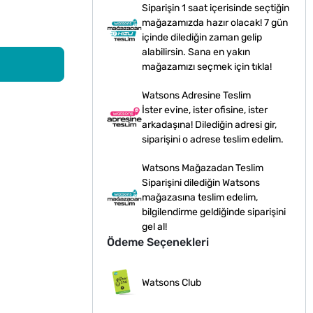
Siparişin 1 saat içerisinde seçtiğin
mağazamızda hazır olacak! 7 gün
içinde dilediğin zaman gelip
alabilirsin. Sana en yakın
mağazamızı seçmek için tıkla!
Watsons Adresine Teslim
İster evine, ister ofisine, ister
arkadaşına! Dilediğin adresi gir,
siparişini o adrese teslim edelim.
Watsons Mağazadan Teslim
Siparişini dilediğin Watsons
mağazasına teslim edelim,
bilgilendirme geldiğinde siparişini
gel al!
Ödeme Seçenekleri
Watsons Club