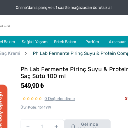
Online'dan sipariş ver, 1 saatte mağazadan ücretsiz al!
sel Bakım
Sağlıklı Yaşam
Erkek Bakım
Parfüm
Aksesuar
 Saç Kremi
Ph Lab Fermente Pirinç Suyu & Protein Com
Ph Lab Fermente Pirinç Suyu & Prote
Saç Sütü 100 ml
549,90 ₺
S
0 Değerlendirme
Ürün Kodu
1514919
Gelince
–
+