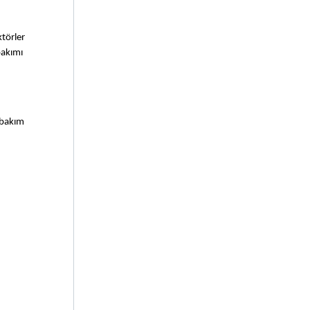
törler 
akımı 
 bakım 