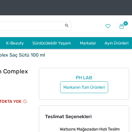
0
K-Beauty
Sürdürülebilir Yaşam
Markalar
Ayın Ürünleri
plex Saç Sütü 100 ml
in Complex
PH LAB
Markanın Tüm Ürünleri
TOKTA YOK
Teslimat Seçenekleri
Watsons Mağazadan Hızlı Teslim