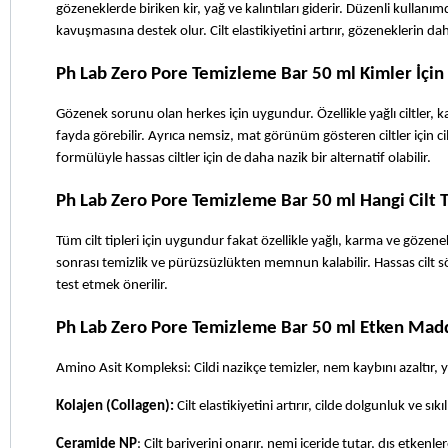
gözeneklerde biriken kir, yağ ve kalıntıları giderir. Düzenli kullan
kavuşmasına destek olur. Cilt elastikiyetini artırır, gözeneklerin d
Ph Lab Zero Pore Temizleme Bar 50 ml Kimler İçi
Gözenek sorunu olan herkes için uygundur. Özellikle yağlı ciltler, 
fayda görebilir. Ayrıca nemsiz, mat görünüm gösteren ciltler için ci
formülüyle hassas ciltler için de daha nazik bir alternatif olabilir.
Ph Lab Zero Pore Temizleme Bar 50 ml Hangi Cilt T
Tüm cilt tipleri için uygundur fakat özellikle yağlı, karma ve gözenek
sonrası temizlik ve pürüzsüzlükten memnun kalabilir. Hassas cilt s
test etmek önerilir.
Ph Lab Zero Pore Temizleme Bar 50 ml Etken Madd
Amino Asit Kompleksi: Cildi nazikçe temizler, nem kaybını azaltır, 
Kolajen (Collagen):
 Cilt elastikiyetini artırır, cilde dolgunluk ve sıkıl
Ceramide NP
: Cilt bariyerini onarır, nemi içeride tutar, dış etkenle