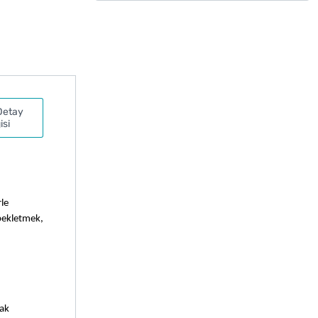
Detay
isi
e 
bekletmek, 
ak 