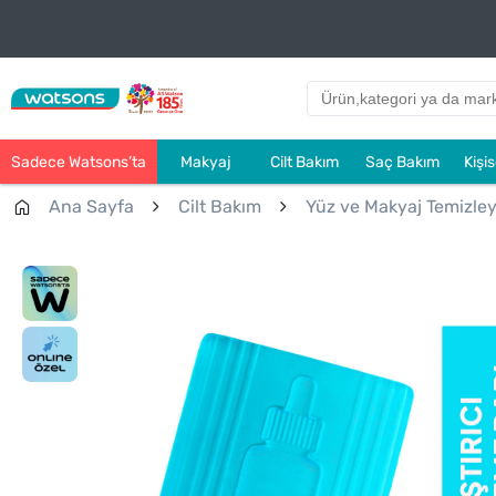
Sadece Watsons’ta
Makyaj
Cilt Bakım
Saç Bakım
Kişi
Ana Sayfa
Cilt Bakım
Yüz ve Makyaj Temizleyi