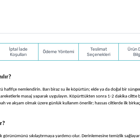
İptal İade
Teslimat
Ürün 
Ödeme Yöntemi
Koşulları
Seçenekleri
Bilg
ılır?
fifçe nemlendirin. Barı biraz su ile köpürtün; elde ya da doğal bir süngerl
areketlerle masaj yaparak uygulayın. Köpürttükten sonra 1-2 dakika ciltte 
 Sabah ve akşam olmak üzere günlük kullanım önerilir; hassas ciltlerde ilk birkaç 
r?
k görünümünü sıkılaştırmaya yardımcı olur. Derinlemesine temizlik sağlayar