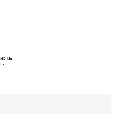
ği için 
ük 