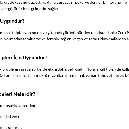
ımda cilt dokusunu düzleştirir, daha pürüzsüz, ipeksi ve dengeli bir görünüme 
aha az görünür hale gelmesini sağlar.
n Uygundur?
karma cilt tipi, siyah nokta ve gözenek görünümünden rahatsız olanlar Zero P
ldi yormadan temizleme ve ferahlık sağlar. Vegan ve zararlı kimyasallardan ar
ipleri İçin Uygundur?
 problemi yaşayan ciltlerde etkisi daha belirgindir. Normal cilt tipleri de kull
öz konusuysa kullanım sıklığını azaltarak başlamak ve barı tahriş etmeyen bö
eleri Nelerdir?
yumuşaklık kazandırır.
ık hissi verir.
re karşı korur.