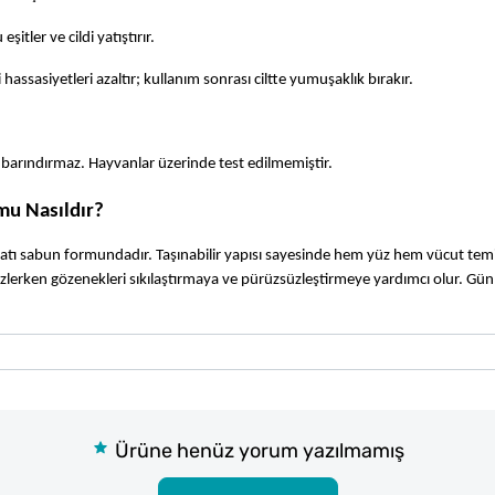
itler ve cildi yatıştırır.
ki hassasiyetleri azaltır; kullanım sonrası ciltte yumuşaklık bırakır.
barındırmaz. Hayvanlar üzerinde test edilmemiştir.
mu Nasıldır?
tı sabun formundadır. Taşınabilir yapısı sayesinde hem yüz hem vücut temizli
emizlerken gözenekleri sıkılaştırmaya ve pürüzsüzleştirmeye yardımcı olur. Günl
Ürüne henüz yorum yazılmamış