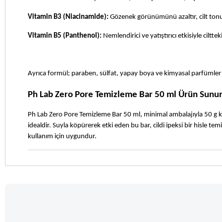
Vitamin B3 (Niacinamide):
 Gözenek görünümünü azaltır, cilt tonu eş
Vitamin B5 (Panthenol):
 Nemlendirici ve yatıştırıcı etkisiyle ciltte
Ayrıca formül; paraben, sülfat, yapay boya ve kimyasal parfümler 
Ph Lab Zero Pore Temizleme Bar 50 ml Ürün Sunu
Ph Lab Zero Pore Temizleme Bar 50 ml, minimal ambalajıyla 50 g ka
idealdir. Suyla köpürerek etki eden bu bar, cildi ipeksi bir hisle t
kullanım için uygundur.