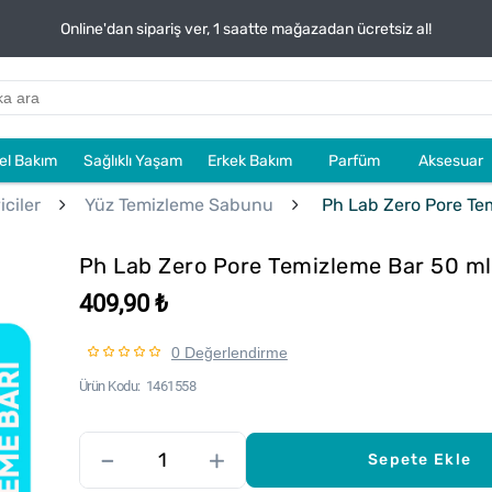
Online'dan sipariş ver, 1 saatte mağazadan ücretsiz al!
sel Bakım
Sağlıklı Yaşam
Erkek Bakım
Parfüm
Aksesuar
ciler
Yüz Temizleme Sabunu
Ph Lab Zero Pore Te
Ph Lab Zero Pore Temizleme Bar 50 ml
409,90 ₺
0 Değerlendirme
Ürün Kodu
1461558
–
+
Sepete Ekle