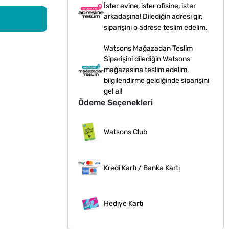
İster evine, ister ofisine, ister
arkadaşına! Dilediğin adresi gir,
siparişini o adrese teslim edelim.
Watsons Mağazadan Teslim
Siparişini dilediğin Watsons
mağazasına teslim edelim,
bilgilendirme geldiğinde siparişini
gel al!
Ödeme Seçenekleri
Watsons Club
Kredi Kartı / Banka Kartı
Hediye Kartı