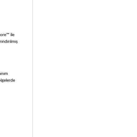
ore™ ile 
ındırılmış 
anım 
lgelerde 