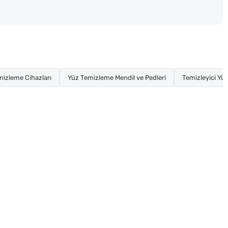
mizleme Cihazları
Yüz Temizleme Mendil ve Pedleri
Temizleyici Yüz