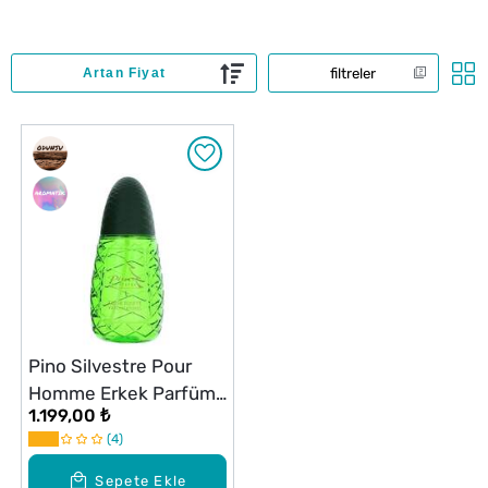
filtreler
Pino Silvestre Pour
Homme Erkek Parfüm
1.199,00 ₺
EDT 125 ml
4
Sepete Ekle