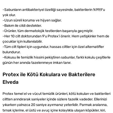
-Sabunların antibakteriyel özelliği sayesinde, bakterilerin %99,9'u
yok olur.
-Uzun süreli koruma ve hijyen sağlar.
-Bakım ile cildi destekler.
-Ürünler, tüm dermatolojik testlerden başarıyla geçmiştir.
-Her 10 cilt doktorundan 9'u Protex'i önerir. Hem yetişkinler hem de
çocuklar için kullanılabilir.
-Tüm cilt tipleri için uygundur, hassas ciltler için özel alternatifler
bulundurur.
-Kokusu ile temizlik hissini pekiştiren sabunlar, farklı kokulu çeşitlerle
günün her anında tazelenmeye imkan tanır.
Protex ile Kötü Kokulara ve Bakterilere
Elveda
Protex temel el ve vücut temizlik ürünleri, kötü kokuları ve bakterileri
ciltten arındırarak saniyeler içinde sizlere tazelik vadeder. Ellerinizi
yıkarken yalnızca 20 saniye ayırmanız yeterlidir. Parmak aralarına,
tırnak içlerine, el üstü ve avuç içine kolaylıkla ulaşan köpükler, kiri,