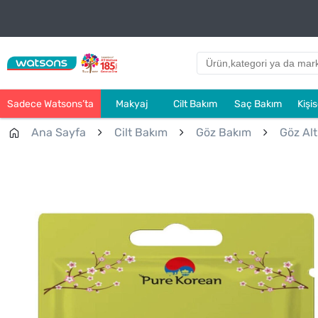
Sadece Watsons’ta
Makyaj
Cilt Bakım
Saç Bakım
Kişi
Ana Sayfa
Cilt Bakım
Göz Bakım
Göz Alt