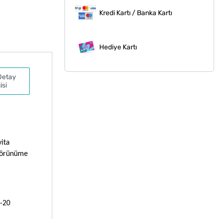
Kredi Kartı / Banka Kartı
Hediye Kartı
Detay
isi
ita 
görünüme 
-20 