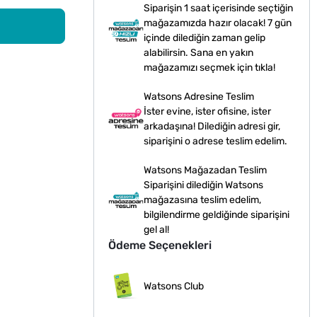
Siparişin 1 saat içerisinde seçtiğin
mağazamızda hazır olacak! 7 gün
içinde dilediğin zaman gelip
alabilirsin. Sana en yakın
mağazamızı seçmek için tıkla!
Watsons Adresine Teslim
İster evine, ister ofisine, ister
arkadaşına! Dilediğin adresi gir,
siparişini o adrese teslim edelim.
Watsons Mağazadan Teslim
Siparişini dilediğin Watsons
mağazasına teslim edelim,
bilgilendirme geldiğinde siparişini
gel al!
Ödeme Seçenekleri
Watsons Club