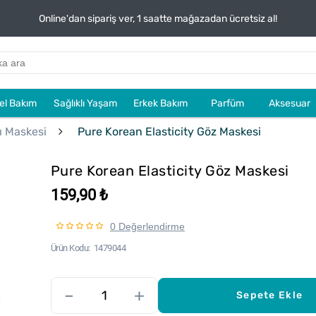
Online'dan sipariş ver, 1 saatte mağazadan ücretsiz al!
sel Bakım
Sağlıklı Yaşam
Erkek Bakım
Parfüm
Aksesuar
ı Maskesi
Pure Korean Elasticity Göz Maskesi
Pure Korean Elasticity Göz Maskesi
159,90 ₺
0 Değerlendirme
Ürün Kodu
1479044
–
+
Sepete Ekle