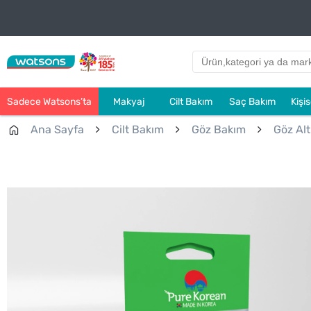
Sadece Watsons’ta
Makyaj
Cilt Bakım
Saç Bakım
Kişi
Ana Sayfa
Cilt Bakım
Göz Bakım
Göz Alt