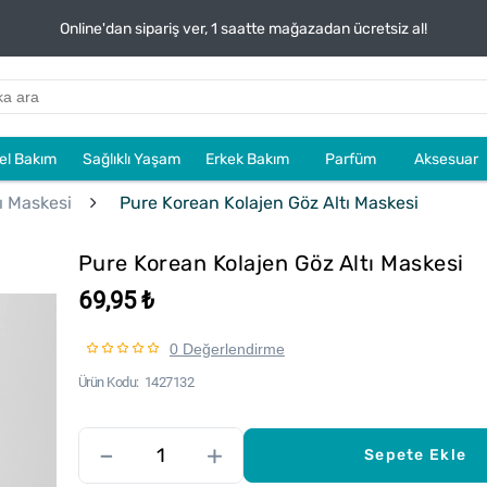
Online'dan sipariş ver, 1 saatte mağazadan ücretsiz al!
sel Bakım
Sağlıklı Yaşam
Erkek Bakım
Parfüm
Aksesuar
ı Maskesi
Pure Korean Kolajen Göz Altı Maskesi
Pure Korean Kolajen Göz Altı Maskesi
69,95 ₺
0 Değerlendirme
Ürün Kodu
1427132
–
+
Sepete Ekle