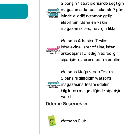
Siparişin 1 saat içerisinde seçtiğin
mağazamızda hazır olacak! 7 gün
içinde dilediğin zaman gelip
alabilirsin. Sana en yakın
mağazamızı seçmek için tıkla!
Watsons Adresine Teslim
İster evine, ister ofisine, ister
arkadaşına! Dilediğin adresi gir,
siparişini o adrese teslim edelim.
Watsons Mağazadan Teslim
Siparişini dilediğin Watsons
mağazasına teslim edelim,
bilgilendirme geldiğinde siparişini
gel al!
Ödeme Seçenekleri
Watsons Club