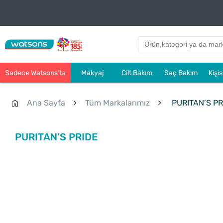
Sadece Watsons’ta
Makyaj
Cilt Bakım
Saç Bakım
Kişi
Ana Sayfa
Tüm Markalarımız
PURITAN’S PR
PURITAN’S PRIDE