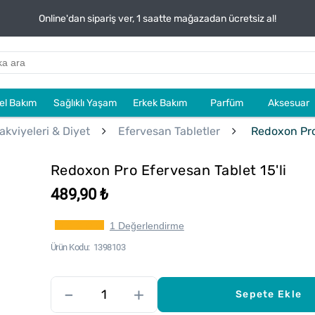
Online'dan sipariş ver, 1 saatte mağazadan ücretsiz al!
sel Bakım
Sağlıklı Yaşam
Erkek Bakım
Parfüm
Aksesuar
akviyeleri & Diyet
Efervesan Tabletler
Redoxon Pro 
Redoxon Pro Efervesan Tablet 15'li
489,90 ₺
1 Değerlendirme
Ürün Kodu
1398103
–
+
Sepete Ekle