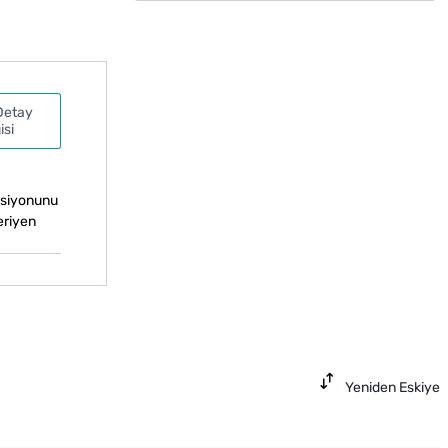
Detay
isi
nksiyonunu
eriyen
Yeniden Eskiye