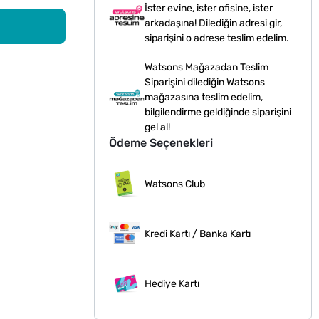
İster evine, ister ofisine, ister
arkadaşına! Dilediğin adresi gir,
siparişini o adrese teslim edelim.
Watsons Mağazadan Teslim
Siparişini dilediğin Watsons
mağazasına teslim edelim,
bilgilendirme geldiğinde siparişini
gel al!
Ödeme Seçenekleri
Watsons Club
Kredi Kartı / Banka Kartı
Hediye Kartı