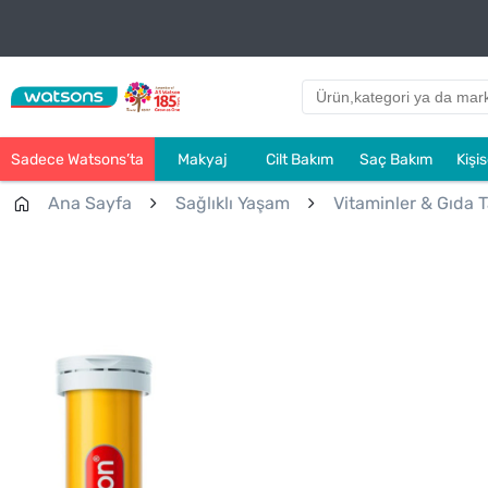
Sadece Watsons’ta
Makyaj
Cilt Bakım
Saç Bakım
Kişi
Ana Sayfa
Sağlıklı Yaşam
Vitaminler & Gıda T