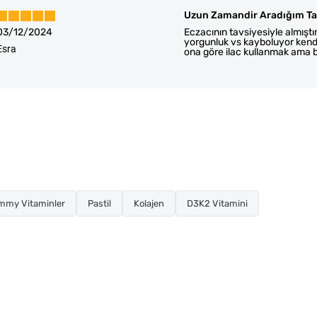
Uzun Zamandir Aradığım Ta
03/12/2024
Eczacının tavsiyesiyle almışt
yorgunluk vs kayboluyor kendin
Esra
ona göre ilac kullanmak ama 
mmy Vitaminler
Pastil
Kolajen
D3K2 Vitamini