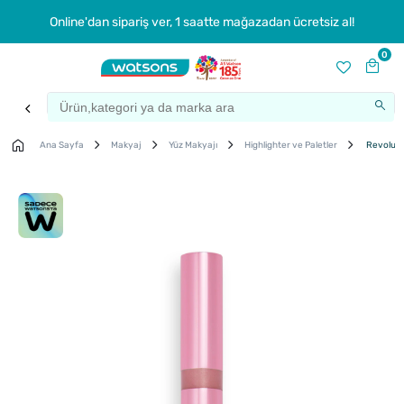
Online'dan sipariş ver, 1 saatte mağazadan ücretsiz al!
0
Ana Sayfa
Makyaj
Yüz Makyajı
Highlighter ve Paletler
Revolutio