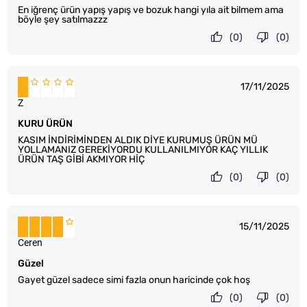
En iğrenç ürün yapış yapış ve bozuk hangi yıla ait bilmem ama
böyle şey satılmazzz
(0)
(0)
17/11/2025
Z
KURU ÜRÜN
KASIM İNDİRİMİNDEN ALDIK DİYE KURUMUŞ ÜRÜN MÜ
YOLLAMANIZ GEREKİYORDU KULLANILMIYOR KAÇ YILLIK
ÜRÜN TAŞ GİBİ AKMIYOR HİÇ
(0)
(0)
15/11/2025
Ceren
Güzel
Gayet güzel sadece simi fazla onun haricinde çok hoş
(0)
(0)