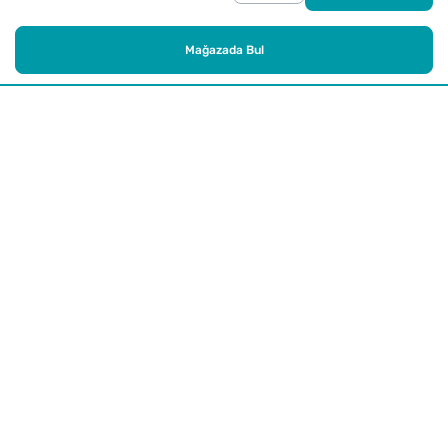
Mağazada Bul
Alışveriş
Kurumsal
Watsons Club
Yardım