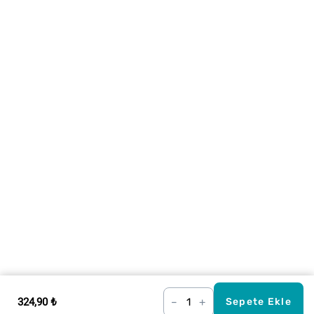
324,90 ₺
–
+
Sepete Ekle