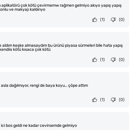
m aplikatörü çok kötü çevirmemw rağmen gelmiyo akıyo yapış yapış
ttonlu ve makyajı kaldırıyo
(1)
(0)
de aldım keşke almasaydım bu ürünü piyasa sürmeleri bile hata yapış
kendiis kötü kısaca çok kötü
(1)
(0)
e asla dağılmıyor, rengi de baya koyu… çöpe attım
(1)
(0)
n ici bos geldi ne kadar cevirsemde gelmiyo