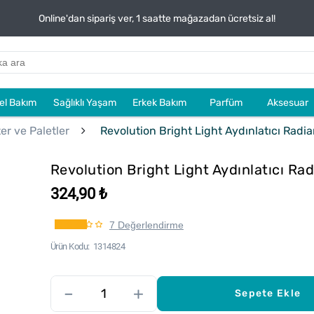
Online'dan sipariş ver, 1 saatte mağazadan ücretsiz al!
sel Bakım
Sağlıklı Yaşam
Erkek Bakım
Parfüm
Aksesuar
er ve Paletler
Revolution Bright Light Aydınlatıcı Radi
Revolution Bright Light Aydınlatıcı Ra
324,90 ₺
7 Değerlendirme
Ürün Kodu
1314824
–
+
Sepete Ekle