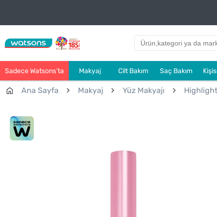
Sadece Watsons’ta
Makyaj
Cilt Bakım
Saç Bakım
Kişi
Ana Sayfa
Makyaj
Yüz Makyajı
Highlight