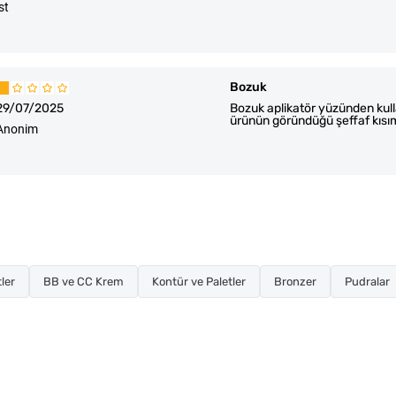
ist
Bozuk
29/07/2025
Bozuk aplikatör yüzünden kull
ürünün göründüğü şeffaf kısım 
Anonim
tler
BB ve CC Krem
Kontür ve Paletler
Bronzer
Pudralar