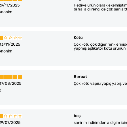
29/11/2025
Hediye ürün olarak ekelmişti
bi hal aldı rengi de çok sarı al
Anonim
Kötü
03/11/2025
Çok kötü çok diğer renklerini
yapmış aplikatör kötü ürünün 
Anonim
Berbat
07/08/2025
Çok kötü yapısı yapış yapış v
X
boş
29/07/2025
sanirim indirimden aldigim ici