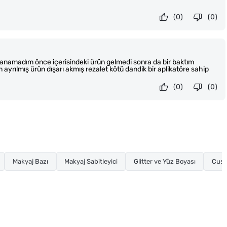
(0)
(0)
anamadım önce içerisindeki ürün gelmedi sonra da bir baktım
ayrılmış ürün dışarı akmış rezalet kötü dandik bir aplikatöre sahip
(0)
(0)
Makyaj Bazı
Makyaj Sabitleyici
Glitter ve Yüz Boyası
Cush