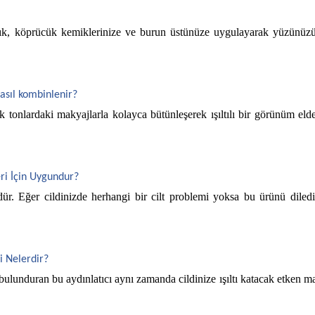
 
macık, köprücük kemiklerinize ve burun üstünüze uygulayarak yüzünüz
Nasıl kombinlenir?
 tonlardaki makyajlarla kolayca bütünleşerek ışıltılı bir görünüm elde
eri İçin Uygundur?
ür. Eğer cildinizde herhangi bir cilt problemi yoksa bu ürünü dilediğ
i Nelerdir?
ulunduran bu aydınlatıcı aynı zamanda cildinize ışıltı katacak etken ma