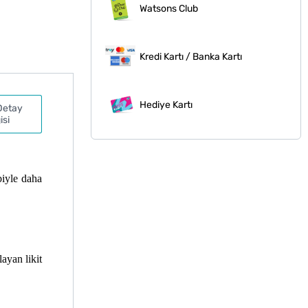
Watsons Club
Kredi Kartı / Banka Kartı
Hediye Kartı
Detay
isi
iyle daha 
yan likit 