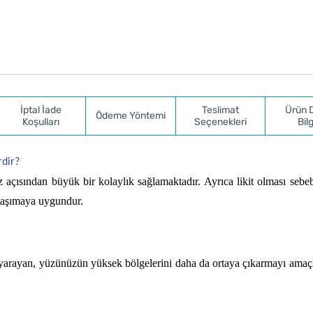
İptal İade
Teslimat
Ürün 
Ödeme Yöntemi
Koşulları
Seçenekleri
Bilg
rdir?
çısından büyük bir kolaylık sağlamaktadır. Ayrıca likit olması sebeb
e taşımaya uygundur.
e yarayan, yüzünüzün yüksek bölgelerini daha da ortaya çıkarmayı amaçla