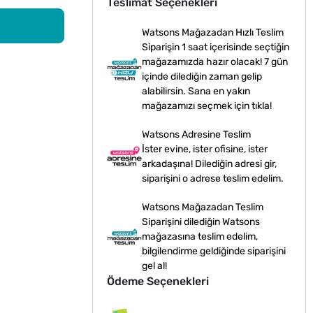
Teslimat Seçenekleri
Watsons Mağazadan Hızlı Teslim
Siparişin 1 saat içerisinde seçtiğin
mağazamızda hazır olacak! 7 gün
içinde dilediğin zaman gelip
alabilirsin. Sana en yakın
mağazamızı seçmek için tıkla!
Watsons Adresine Teslim
İster evine, ister ofisine, ister
arkadaşına! Dilediğin adresi gir,
siparişini o adrese teslim edelim.
Watsons Mağazadan Teslim
Siparişini dilediğin Watsons
mağazasına teslim edelim,
bilgilendirme geldiğinde siparişini
gel al!
Ödeme Seçenekleri