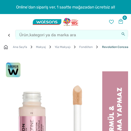
Online'dan sipariş ver, 1 saatte mağazadan ücretsiz al!
0
Ana Sayfa
Makyaj
Yüz Makyajı
Fondöten
Revolution Conceal 