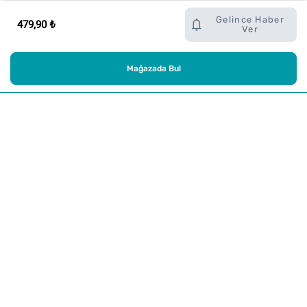
Gelince Haber
479,90 ₺
Ver
Mağazada Bul
Alışveriş
Kurumsal
Watsons Club