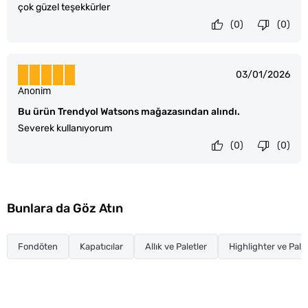
çok güzel teşekkürler
(0)
(0)
03/01/2026
Anonim
Bu ürün Trendyol Watsons mağazasından alındı.
Severek kullanıyorum
(0)
(0)
Bunlara da Göz Atın
Fondöten
Kapatıcılar
Allık ve Paletler
Highlighter ve Palet