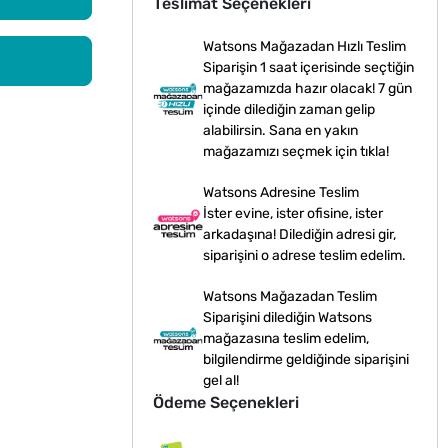
Teslimat Seçenekleri
Watsons Mağazadan Hızlı Teslim
Siparişin 1 saat içerisinde seçtiğin
mağazamızda hazır olacak! 7 gün
içinde dilediğin zaman gelip
alabilirsin. Sana en yakın
mağazamızı seçmek için tıkla!
Watsons Adresine Teslim
İster evine, ister ofisine, ister
arkadaşına! Dilediğin adresi gir,
siparişini o adrese teslim edelim.
Watsons Mağazadan Teslim
Siparişini dilediğin Watsons
mağazasına teslim edelim,
bilgilendirme geldiğinde siparişini
gel al!
Ödeme Seçenekleri