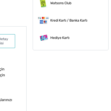
Watsons Club
Kredi Kartı / Banka Kartı
Hediye Kartı
Detay
isi
in 
çin 
arınızı 