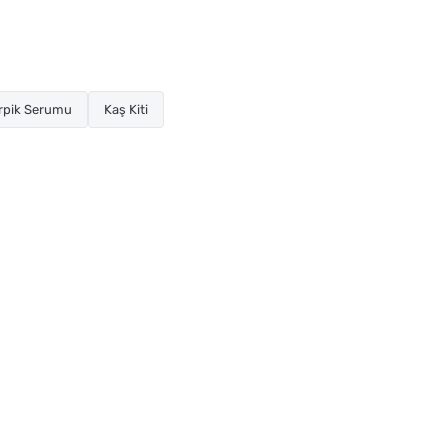
irpik Serumu
Kaş Kiti