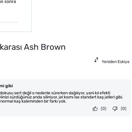
n sonra 
skarası Ash Brown
Yeniden Eskiye
mi gibi
kusu sert değil o nedenle sürerken dağılıyor, yani kıl efekti
elinizi sürdüğünüz anda siliniyor, jel kısmı ise standart kaş jelleri gibi.
normal kaş kaleminden bir farkı yok.
(0)
(0)