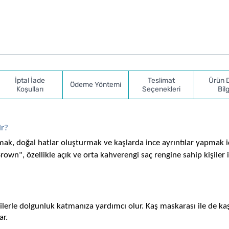
İptal İade
Teslimat
Ürün 
Ödeme Yöntemi
Koşulları
Seçenekleri
Bilg
ir?
k, doğal hatlar oluşturmak ve kaşlarda ince ayrıntılar yapmak iç
rown", özellikle açık ve orta kahverengi saç rengine sahip kişiler i
ilerle dolgunluk katmanıza yardımcı olur. Kaş maskarası ile de kaşl
ar.