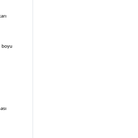
arı 
 boyu 
ası 