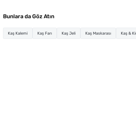
Bunlara da Göz Atın
Kaş Kalemi
Kaş Farı
Kaş Jeli
Kaş Maskarası
Kaş & K