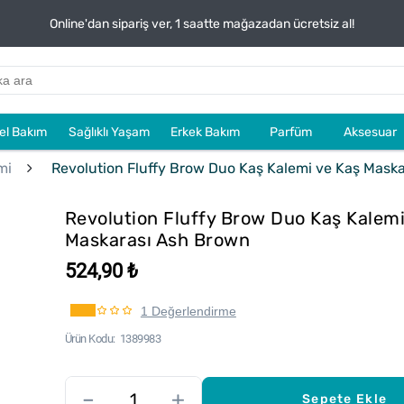
Online'dan sipariş ver, 1 saatte mağazadan ücretsiz al!
sel Bakım
Sağlıklı Yaşam
Erkek Bakım
Parfüm
Aksesuar
mi
Revolution Fluffy Brow Duo Kaş Kalemi ve Kaş Mask
Revolution Fluffy Brow Duo Kaş Kalemi
Maskarası Ash Brown
524,90 ₺
1 Değerlendirme
Ürün Kodu
1389983
–
+
Sepete Ekle