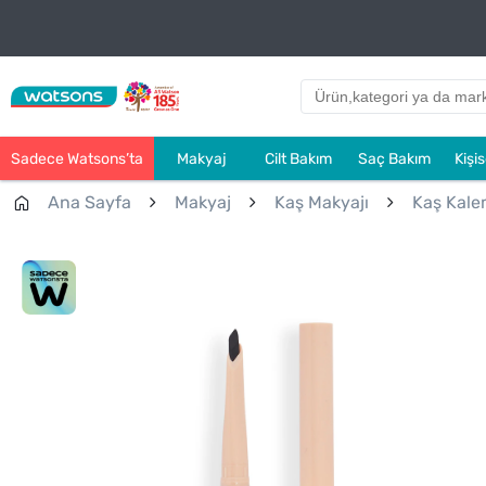
Sadece Watsons’ta
Makyaj
Cilt Bakım
Saç Bakım
Kişi
Ana Sayfa
Makyaj
Kaş Makyajı
Kaş Kale