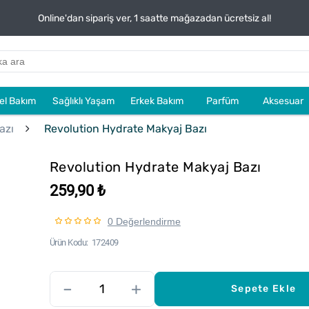
Online'dan sipariş ver, 1 saatte mağazadan ücretsiz al!
sel Bakım
Sağlıklı Yaşam
Erkek Bakım
Parfüm
Aksesuar
azı
Revolution Hydrate Makyaj Bazı
Revolution Hydrate Makyaj Bazı
259,90 ₺
0 Değerlendirme
Ürün Kodu
172409
–
+
Sepete Ekle