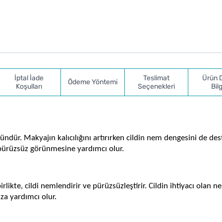
İptal İade
Teslimat
Ürün 
Ödeme Yöntemi
Koşulları
Seçenekleri
Bilg
ündür. Makyajın kalıcılığını artırırken cildin nem dengesini de dest
 pürüzsüz görünmesine yardımcı olur.
ikte, cildi nemlendirir ve pürüzsüzleştirir. Cildin ihtiyacı olan ne
a yardımcı olur.