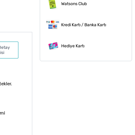
Watsons Club
Kredi Kartı / Banka Kartı
Hediye Kartı
Detay
isi
ekler. 
mi 