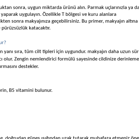
uktan sonra, uygun miktarda ürünü alın. Parmak uçlarınızla ya da 
aparak uygulayın. Özellikle T bölgesi ve kuru alanlara 
en sonra makyajınıza geçebilirsiniz. Bu primer, makyajın altına 
 pürüzsüzlük katacaktır.
ur?
 yanı sıra, tüm cilt tipleri için uygundur. makyajın daha uzun sür
ı olur. Zengin nemlendirici formülü sayesinde cildinize derinleme
rmasını destekler.
erin, B5 vitamini bulunur.
de, doğrudan güneş ışığından uzak tutarak muhafaza etmeniz öneril