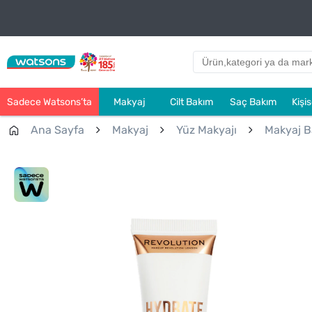
Sadece Watsons’ta
Makyaj
Cilt Bakım
Saç Bakım
Kişi
Ana Sayfa
Makyaj
Yüz Makyajı
Makyaj B