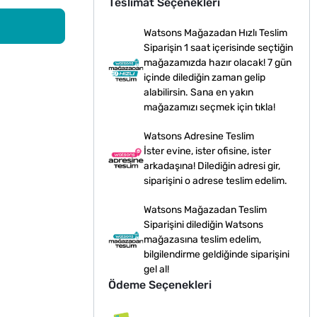
Teslimat Seçenekleri
Watsons Mağazadan Hızlı Teslim
Siparişin 1 saat içerisinde seçtiğin
mağazamızda hazır olacak! 7 gün
içinde dilediğin zaman gelip
alabilirsin. Sana en yakın
mağazamızı seçmek için tıkla!
Watsons Adresine Teslim
İster evine, ister ofisine, ister
arkadaşına! Dilediğin adresi gir,
siparişini o adrese teslim edelim.
Watsons Mağazadan Teslim
Siparişini dilediğin Watsons
mağazasına teslim edelim,
bilgilendirme geldiğinde siparişini
gel al!
Ödeme Seçenekleri