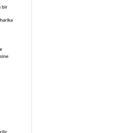
bir 
harika 
e 
sine 
ir. 