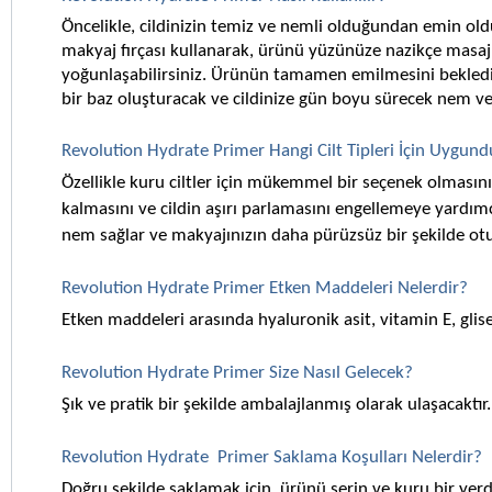
Öncelikle, cildinizin temiz ve nemli olduğundan emin old
makyaj fırçası kullanarak, ürünü yüzünüze nazikçe masaj y
yoğunlaşabilirsiniz. Ürünün tamamen emilmesini bekledikt
bir baz oluşturacak ve cildinize gün boyu sürecek nem ve
Revolution Hydrate Primer Hangi Cilt Tipleri İçin Uygund
Özellikle kuru ciltler için mükemmel bir seçenek olmasının
kalmasını ve cildin aşırı parlamasını engellemeye yardımc
nem sağlar ve makyajınızın daha pürüzsüz bir şekilde otu
Revolution Hydrate Primer Etken Maddeleri Nelerdir?
Etken maddeleri arasında hyaluronik asit, vitamin E, glis
Revolution Hydrate Primer Size Nasıl Gelecek?
Şık ve pratik bir şekilde ambalajlanmış olarak ulaşacaktır.
Revolution Hydrate  Primer Saklama Koşulları Nelerdir?
Doğru şekilde saklamak için, ürünü serin ve kuru bir yer