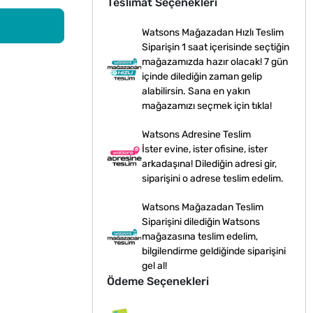
Teslimat Seçenekleri
Watsons Mağazadan Hızlı Teslim
Siparişin 1 saat içerisinde seçtiğin
mağazamızda hazır olacak! 7 gün
içinde dilediğin zaman gelip
alabilirsin. Sana en yakın
mağazamızı seçmek için tıkla!
Watsons Adresine Teslim
İster evine, ister ofisine, ister
arkadaşına! Dilediğin adresi gir,
siparişini o adrese teslim edelim.
Watsons Mağazadan Teslim
Siparişini dilediğin Watsons
mağazasına teslim edelim,
bilgilendirme geldiğinde siparişini
gel al!
Ödeme Seçenekleri