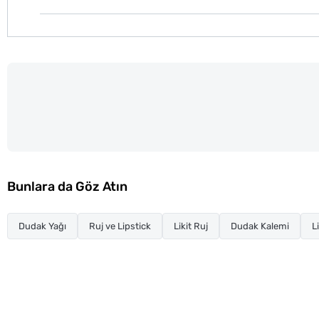
Bunlara da Göz Atın
Dudak Yağı
Ruj ve Lipstick
Likit Ruj
Dudak Kalemi
L