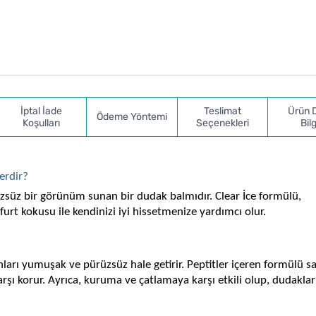
İptal İade
Teslimat
Ürün 
Ödeme Yöntemi
Koşulları
Seçenekleri
Bilg
erdir? 
zsüz bir görünüm sunan bir dudak balmıdır. Clear İce formülü, 
yfurt kokusu ile kendinizi iyi hissetmenize yardımcı olur.
rı yumuşak ve pürüzsüz hale getirir. Peptitler içeren formülü sa
arşı korur. Ayrıca, kuruma ve çatlamaya karşı etkili olup, dudakları