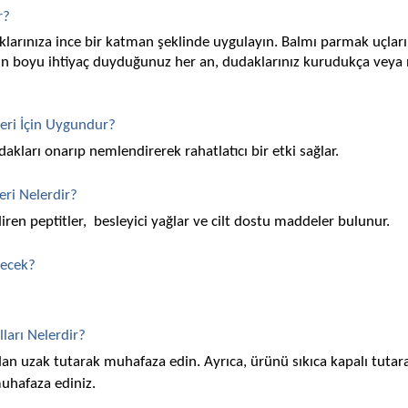
r?
klarınıza ince bir katman şeklinde uygulayın. Balmı parmak uçların
 Gün boyu ihtiyaç duyduğunuz her an, dudaklarınız kurudukça veya
leri İçin Uygundur?
dakları onarıp nemlendirerek rahatlatıcı bir etki sağlar.
eri Nelerdir?
en peptitler,  besleyici yağlar ve cilt dostu maddeler bulunur.
lecek?
ları Nelerdir?
an uzak tutarak muhafaza edin. Ayrıca, ürünü sıkıca kapalı tutara
muhafaza ediniz.