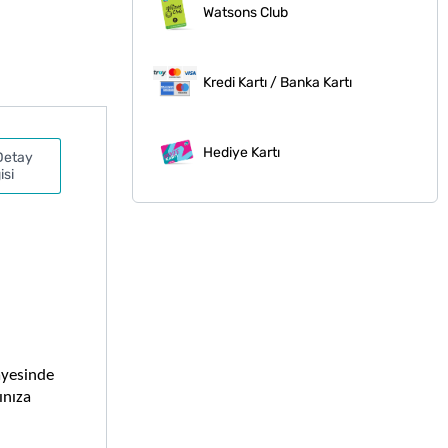
Watsons Club
Kredi Kartı / Banka Kartı
Hediye Kartı
Detay
isi
yesinde 
nıza 