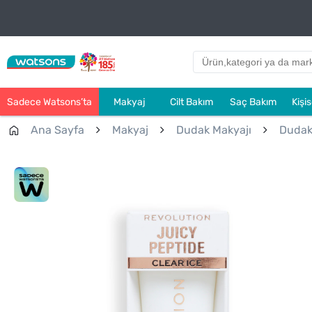
Sadece Watsons’ta
Makyaj
Cilt Bakım
Saç Bakım
Kişi
Ana Sayfa
Makyaj
Dudak Makyajı
Dudak