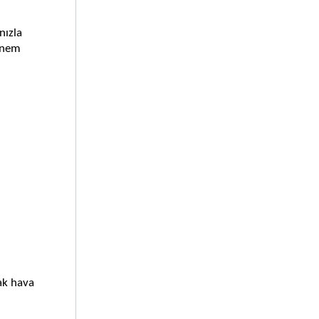
ızla 
 nem 
k hava 