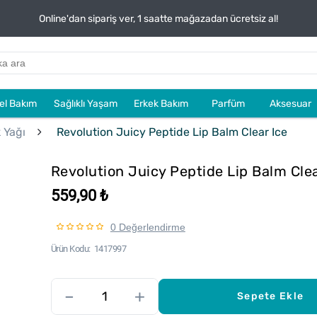
Online'dan sipariş ver, 1 saatte mağazadan ücretsiz al!
sel Bakım
Sağlıklı Yaşam
Erkek Bakım
Parfüm
Aksesuar
 Yağı
Revolution Juicy Peptide Lip Balm Clear Ice
Revolution Juicy Peptide Lip Balm Clea
559,90 ₺
0 Değerlendirme
Ürün Kodu
1417997
–
+
Sepete Ekle