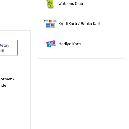
Watsons Club
Kredi Kartı / Banka Kartı
Hediye Kartı
Detay
isi
kozmetik 
nde 