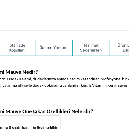
İptal İade
Teslimat
Ürün 
Ödeme Yöntemi
Koşulları
Seçenekleri
Bilg
emi Mauve Nedir?
rıcı Dudak Kalemi, dudaklarınıza anında hacim kazandıran profesyonel bir 
alanma etkisiyle dudak dokusunu canlandırırken, E Vitamini içeriği sayesi
mi Mauve Öne Çıkan Özellikleri Nelerdir?
ra 8 saate kadar belirgin şekilde 