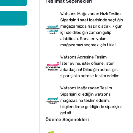
Teslimat Seçenekleri
Watsons Mağazadan Hızlı Teslim
Siparişin 1 saat içerisinde seçtiğin
mağazamızda hazır olacak! 7 gün
içinde dilediğin zaman gelip
alabilirsin. Sana en yakın
mağazamızı seçmek için tıkla!
Watsons Adresine Teslim
İster evine, ister ofisine, ister
arkadaşına! Dilediğin adresi gir,
siparişini o adrese teslim edelim.
Watsons Mağazadan Teslim
Siparişini dilediğin Watsons
mağazasına teslim edelim,
bilgilendirme geldiğinde siparişini
gel al!
Ödeme Seçenekleri