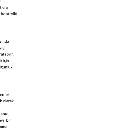
 
lere 
 kontrollü 
sında 
aj 
abilir. 
 için 
lgunluk 
lemek 
 olarak 
nız, 
rı bir 
mına 