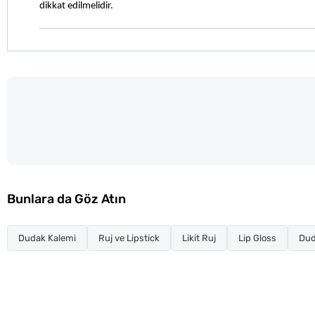
dikkat edilmelidir.
Bunlara da Göz Atın
Dudak Kalemi
Ruj ve Lipstick
Likit Ruj
Lip Gloss
Dud