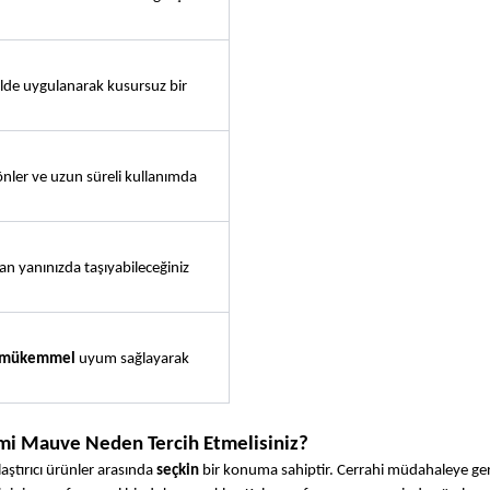
ilde uygulanarak kusursuz bir 
er ve uzun süreli kullanımda 
an yanınızda taşıyabileceğiniz 
mükemmel
 uyum sağlayarak 
mi Mauve Neden Tercih Etmelisiniz?
tırıcı ürünler arasında 
seçkin
 bir konuma sahiptir. Cerrahi müdahaleye ger