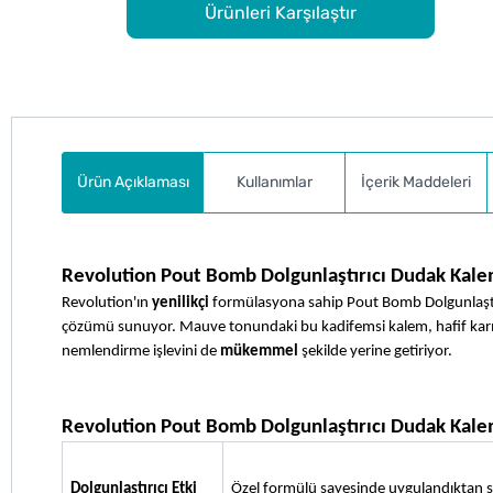
Ürünleri Karşılaştır
Ürün Açıklaması
Kullanımlar
İçerik Maddeleri
Revolution Pout Bomb Dolgunlaştırıcı Dudak Kal
Revolution'ın 
yenilikçi
 formülasyona sahip Pout Bomb Dolgunlaştı
çözümü sunuyor. Mauve tonundaki bu kadifemsi kalem, hafif karınc
nemlendirme işlevini de 
mükemmel
 şekilde yerine getiriyor.
Revolution Pout Bomb Dolgunlaştırıcı Dudak Kale
Dolgunlaştırıcı Etki
Özel formülü sayesinde uygulandıktan son