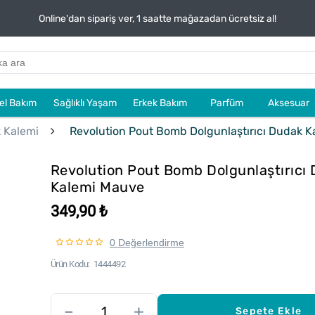
Online'dan sipariş ver, 1 saatte mağazadan ücretsiz al!
sel Bakım
Sağlıklı Yaşam
Erkek Bakım
Parfüm
Aksesuar
 Kalemi
Revolution Pout Bomb Dolgunlaştırıcı Dudak 
Revolution Pout Bomb Dolgunlaştırıcı
Kalemi Mauve
349,90 ₺
0 Değerlendirme
Ürün Kodu
1444492
–
+
Sepete Ekle