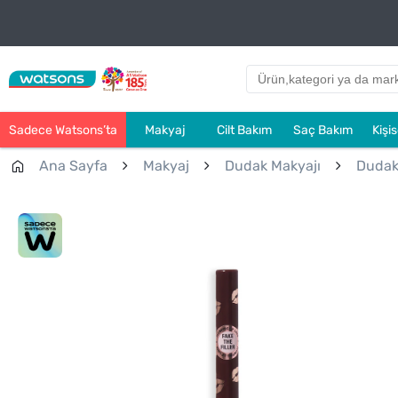
Sadece Watsons’ta
Makyaj
Cilt Bakım
Saç Bakım
Kişi
Ana Sayfa
Makyaj
Dudak Makyajı
Dudak