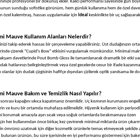
ninize profesyonel bir dokunuş ekler. Kalıcı performansı sayesinde gün boyu
onunun sunduğu sofistike görünüm, hem günlük kullanıma hem de özel davet
an özel kalemtıraş, hassas uygulamalar için 
ideal
 keskinlikte bir uç sağlayarak
mi Mauve Kullanım Alanları Nelerdir?
izi takip ederek hassas bir çerçeveleme yapabilirsiniz. Üst dudağınızın orta
üzerinde çizerek "Cupid's Bow" etkisini vurgulamak mümkündür. Minimal maky
 akşam davetlerinde Pout Bomb Gloss ile tamamlanarak dramatik bir etki yarat
hatlarınızı belirginleştirmek veya özel gecelerde cesur bir ifade kazanmak
p olanlar için dudak çizgisinin hafifçe dışından çizilerek optik yanılsama ile do
i Mauve Bakım ve Temizlik Nasıl Yapılır?
onrası kapağını sıkıca kapatmanız önemlidir. Uç kısmının kurumasını engel
n ve kuru bir ortamda muhafaza edilmelidir. Hijyenik kullanım için periyodik
sini korumak amacıyla aşırı sıcak veya soğuk ortamlarda bırakmamaya özen 
in her kullanımdan önce birkaç kez çevirerek minimal miktarda ürün çıkarma
in ömrünü uzatmak için diğer kozmetik ürünlerle temas etmeyecek şekilde ay
i bulunan ürünün, bu süre içerisinde en iyi performansı göstermesi için bakı