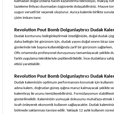
kalmadan doğal yollarla hacim kazandırma teknolojisi, makyaj ruti
tazeleme ihtiyacı duymadan özgüvenle dolaşabilirsiniz. Mauve t
uygun versatil bir seçenek oluşturur. Ayrıca kalemle birlikte sunul
çizim imkanı tanır.
Revolution Pout Bomb Dolgunlaştırıcı Dudak Kale
Dudak konturunu belirginleştirmek istediğinizde, doğal dudak çizgin
daha belirgin bir görünüm için, dudak yayını doğal sınırın biraz 
günlerinde tek başına kullanıldığında zarif bir görünüm sağlarken,
Ofis ortamında profesyonel duruşunuzu tamamlayacak şekilde dudak 
farklı uygulama teknikleriyle çeşitlendirilebilir. İnce dudaklara sahi
etkisi yaratılabilir.
Revolution Pout Bomb Dolgunlaştırıcı Dudak Kalem
Dudak kaleminizin optimum performansını korumak için kullanım s
adına kalem, doğrudan güneş ışığına maruz kalmayacak şekilde seri
kalemtıraş ile ucunu temizleyebilirsiniz. Formülasyonun stabilite
gösterilmelidir. Kaleminizin yumuşak dokusunu muhafaza etmek iç
israfı önleyerek ekonomik kullanım sağlayacaktır. Dudak kaleminiz
bölmede saklanması tavsiye edilir. Yaklaşık 12 aylık kullanım süres