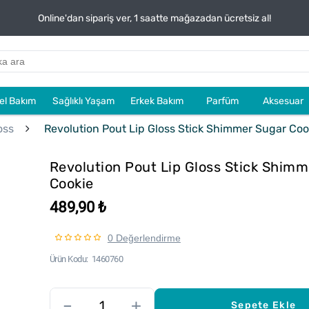
Online'dan sipariş ver, 1 saatte mağazadan ücretsiz al!
sel Bakım
Sağlıklı Yaşam
Erkek Bakım
Parfüm
Aksesuar
oss
Revolution Pout Lip Gloss Stick Shimmer Sugar Coo
Revolution Pout Lip Gloss Stick Shim
Cookie
489,90 ₺
0 Değerlendirme
Ürün Kodu
1460760
–
+
Sepete Ekle