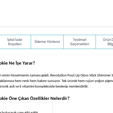
İptal İade
Teslimat
Ürün 
Ödeme Yöntemi
Koşulları
Seçenekleri
Bilg
okie Ne İşe Yarar?
 emin hissetmenin zamanı geldi. Revolution Pout Lip Gloss Stick Shimmer S
daklarınıza hem renk hem bakım sunuyor. Tek ürünle hem rujun yoğun pigme
ronik asit ve E vitamini kompleksiyle beslenip nemlendirilir.
okie Öne Çıkan Özellikler Nelerdir?
uluşarak cam gibi ışıltılı 