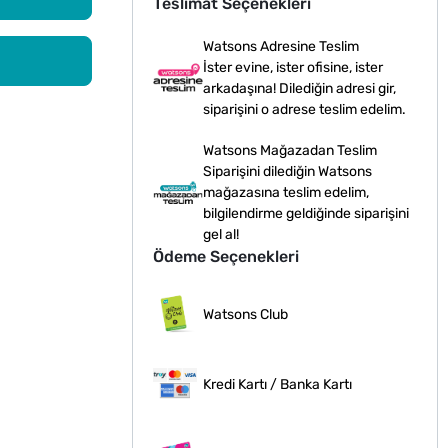
Teslimat Seçenekleri
Watsons Adresine Teslim
İster evine, ister ofisine, ister
arkadaşına! Dilediğin adresi gir,
siparişini o adrese teslim edelim.
Watsons Mağazadan Teslim
Siparişini dilediğin Watsons
mağazasına teslim edelim,
bilgilendirme geldiğinde siparişini
gel al!
Ödeme Seçenekleri
Watsons Club
Kredi Kartı / Banka Kartı