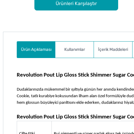
Ürünleri Karşılaştır
Ürün Açıklaması
Kullanımlar
İçerik Maddeleri
Revolution Pout Lip Gloss Stick Shimmer Sugar Co
Dudaklarınızda mükemmel bir ışıltıyla günün her anında kendinden
Cookie, tatlı kurabiye kokusundan ilham alan özel formülüyle du
hem glossun büyüleyici parıltısını elde ederken, dudaklarınız hiyalü
Revolution Pout Lip Gloss Stick Shimmer Sugar Co
Çifte Etki 
Ruj pigmenti ve süper parlak gloss tek üründe b