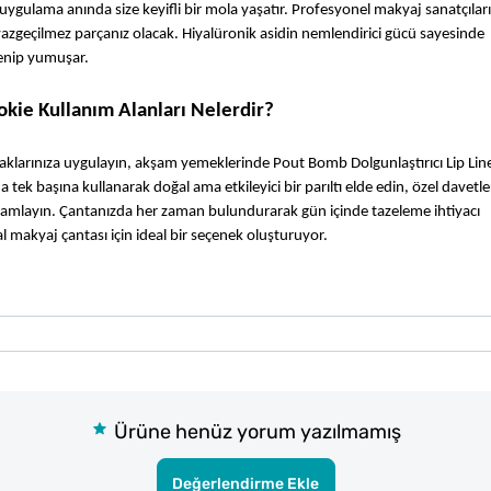
ulama anında size keyifli bir mola yaşatır. Profesyonel makyaj sanatçıların
azgeçilmez parçanız olacak. Hiyalüronik asidin nemlendirici gücü sayesinde 
enip yumuşar.
okie Kullanım Alanları Nelerdir?
larınıza uygulayın, akşam yemeklerinde Pout Bomb Dolgunlaştırıcı Lip Liner 
k başına kullanarak doğal ama etkileyici bir parıltı elde edin, özel davetler
amlayın. Çantanızda her zaman bulundurarak gün içinde tazeleme ihtiyacı 
makyaj çantası için ideal bir seçenek oluşturuyor.
Ürüne henüz yorum yazılmamış
Değerlendirme Ekle