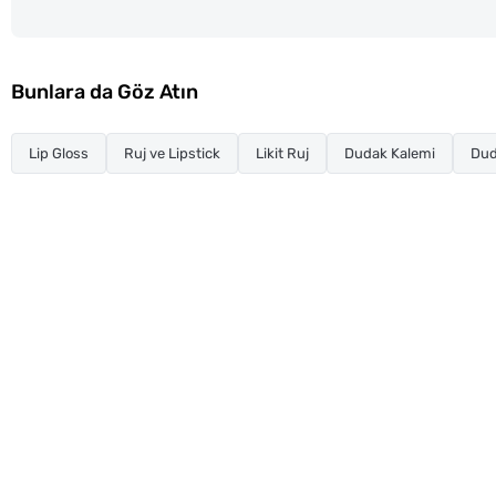
Bunlara da Göz Atın
Lip Gloss
Ruj ve Lipstick
Likit Ruj
Dudak Kalemi
Dud