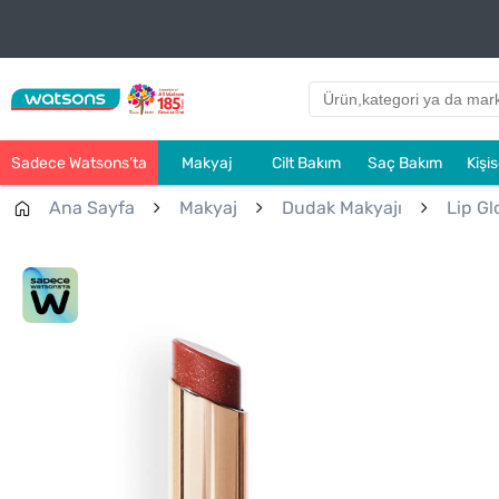
Sadece Watsons’ta
Makyaj
Cilt Bakım
Saç Bakım
Kişi
Ana Sayfa
Makyaj
Dudak Makyajı
Lip Gl