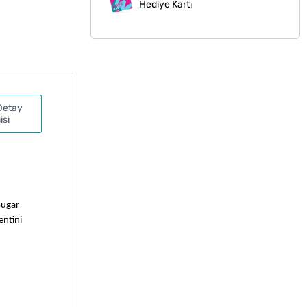
Hediye Kartı
Detay
isi
ugar 
ntini 