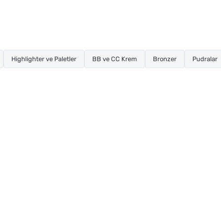
Highlighter ve Paletler
BB ve CC Krem
Bronzer
Pudralar