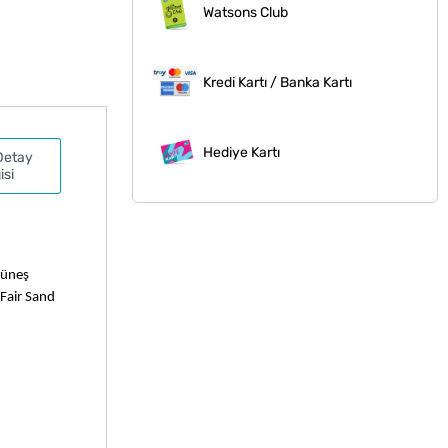
Watsons Club
Kredi Kartı / Banka Kartı
Hediye Kartı
Detay
isi
üneş 
 Fair Sand 