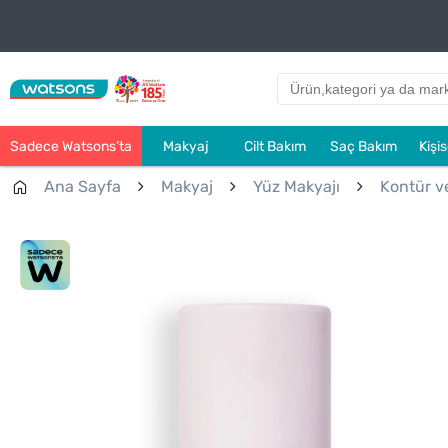
Sadece Watsons’ta
Makyaj
Cilt Bakım
Saç Bakım
Kişi
Ana Sayfa
Makyaj
Yüz Makyajı
Kontür ve