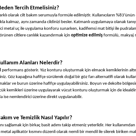
 Neden Tercih Etmelisiniz?
farklı olarak cilt bakım serumuyla formüle edilmiştir. Kullanıcıların %83'ünün 
makla kalmaz, aynı zamanda cildinizi besler. Katmanlı uygulamaya olanak tanıya
etici metal uç ile uygulama konforu sunarken, kadifemsi mat bitişi ile pudrala
ünen ciltlere canlılık kazandırmak için 
optimize edilmiş
 formülü, makyaj ru
Kullanım Alanları Nelerdir?
l
 performans gösterir. Yüz konturu oluşturmak için elmacık kemiklerinin altın
niz. Göz kapağına hafifçe sürülerek doğal bir göz farı alternatifi olarak kullanıl
aklar ve burun üzerine hafifçe uygulayabilirsiniz. Boyun ve dekolte bölgesi
ücük kemikleri üzerine uygulayarak vücut konturu oluşturmak için de idealdir
ise nemlendirici üzerine direkt uygulanabilir.
Bakım ve Temizlik Nasıl Yapılır?
 sağlamak için birkaç basit adımı takip etmeniz yeterlidir. Her kullanımdan 
tal aplikatör kısmını düzenli olarak nemli bir mendil ile silerek biriken mak