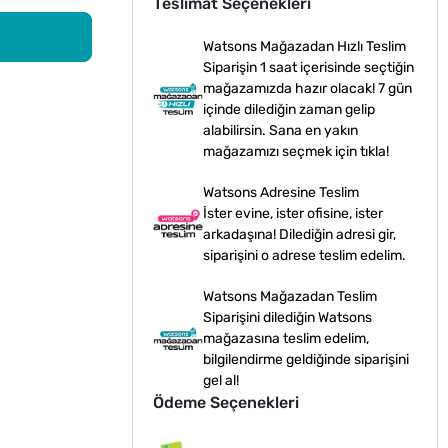
Teslimat Seçenekleri
Watsons Mağazadan Hızlı Teslim
Siparişin 1 saat içerisinde seçtiğin
mağazamızda hazır olacak! 7 gün
içinde dilediğin zaman gelip
alabilirsin. Sana en yakın
mağazamızı seçmek için tıkla!
Watsons Adresine Teslim
İster evine, ister ofisine, ister
arkadaşına! Dilediğin adresi gir,
siparişini o adrese teslim edelim.
Watsons Mağazadan Teslim
Siparişini dilediğin Watsons
mağazasına teslim edelim,
bilgilendirme geldiğinde siparişini
gel al!
Ödeme Seçenekleri