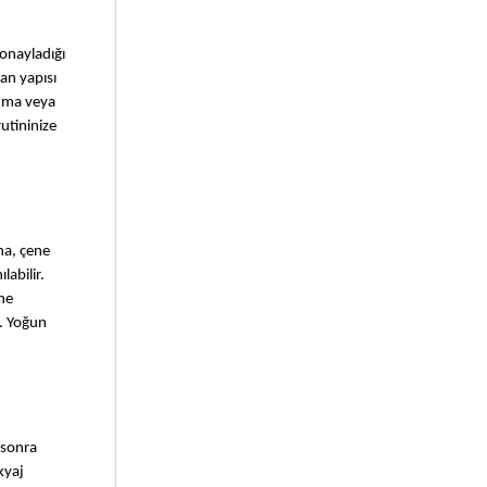
onayladığı 
n yapısı 
nma veya 
tininize 
a, çene 
abilir. 
ne 
. Yoğun 
sonra 
yaj 