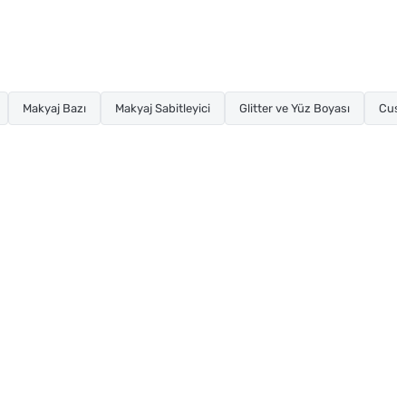
Makyaj Bazı
Makyaj Sabitleyici
Glitter ve Yüz Boyası
Cush