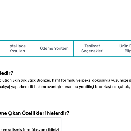
İptal İade
Teslimat
Ürün 
Ödeme Yöntemi
Koşulları
Seçenekleri
Bilg
Nedir?
lution Skin Silk Stick Bronzer, hafif formülü ve ipeksi dokusuyla yüzünüze g
makyaj yaparken cilt bakımı avantajı sunan bu 
yenilikçi
 bronzlaştırıcı çubuk,
Öne Çıkan Özellikleri Nelerdir?
eren gelişmiş formülasyon cildinizi 