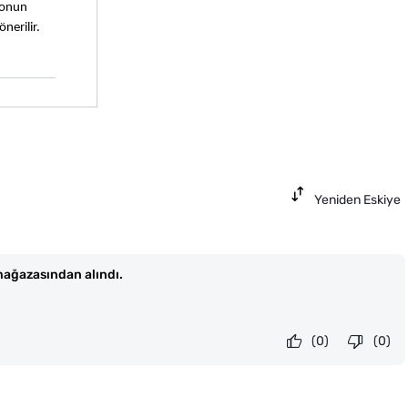
onun 
erilir. 
Yeniden Eskiye
ağazasından alındı.
(0)
(0)