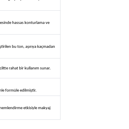
esinde hassas konturlama ve 
ştirilen bu ton, aşırıya kaçmadan 
iltte rahat bir kullanım sunar.
nle formüle edilmiştir.
i nemlendirme etkisiyle makyaj 