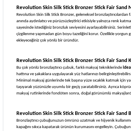
Revolution Skin Silk Stick Bronzer Stick Fair Sand
Revolution Skin Silk Stick Bronzer, geleneksel bronzlaştırıcılardan 
anında aydınlatıcı ve pürüzsüzleştirici etkisiyle yalnızca renk kat
sayesinde istediğiniz bronzluk seviyesini ayarlayabilirsiniz. Serinl
çizgilenme yapmadan gün boyu tazeliğini korur. Özellikle yorgun gör
ekleyeceğiniz çok yönlü bir üründür.
Revolution Skin Silk Stick Bronzer Stick Fair Sand 
Bu çok yönlü bronzlaştırıcı çubuk, farklı makyaj tekniklerinde 
idea
hattına ve şakaklara uygulayarak yüz hatlarınızı belirginleştirebilirsi
Minimal makyaj günlerinde tek başına yüze sıcaklık katmak için yan
taşıyarak yüzünüzle uyumlu bir geçiş yaratabilirsiniz. Ayrıca köpr
makyaj rutinlerinde fondöten sonra, doğal görünümlü makyajlarda 
Revolution Skin Silk Stick Bronzer Stick Fair Sand 
Bronzlaştırıcı çubuğunuzun ömrünü uzatmak ve hijyenik kullanımını
kapağını sıkıca kapatarak ürünün kurumasını engelleyin. Çubuğun me