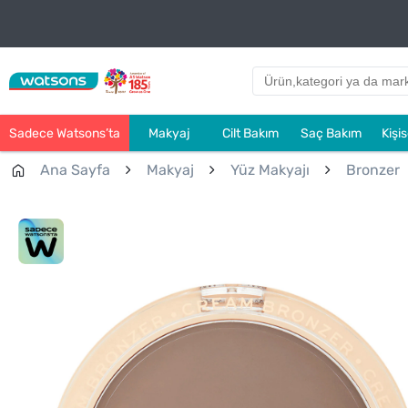
Sadece Watsons’ta
Makyaj
Cilt Bakım
Saç Bakım
Kişi
Ana Sayfa
Makyaj
Yüz Makyajı
Bronzer