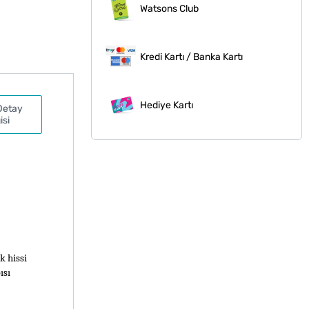
Watsons Club
Kredi Kartı / Banka Kartı
Hediye Kartı
Detay
isi
 hissi 
sı 