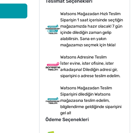
Teslimat Seçenekleri
Watsons Mağazadan Hızlı Teslim
Siparişin 1 saat içerisinde seçtiğin
mağazamızda hazır olacak! 7 gün
içinde dilediğin zaman gelip
alabilirsin. Sana en yakın
mağazamızı seçmek için tıkla!
Watsons Adresine Teslim
İster evine, ister ofisine, ister
arkadaşına! Dilediğin adresi gir,
siparişini o adrese teslim edelim.
Watsons Mağazadan Teslim
Siparişini dilediğin Watsons
mağazasına teslim edelim,
bilgilendirme geldiğinde siparişini
gel al!
Ödeme Seçenekleri