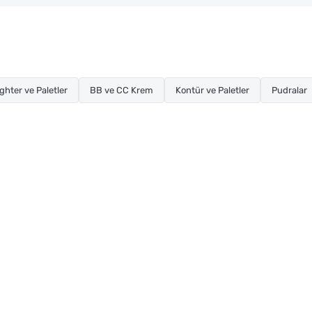
ghter ve Paletler
BB ve CC Krem
Kontür ve Paletler
Pudralar