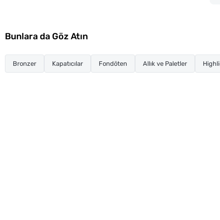
Bunlara da Göz Atın
Bronzer
Kapatıcılar
Fondöten
Allık ve Paletler
Highli