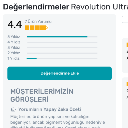
Değerlendirmeler
Revolution Ult
4.4
7 Ürün Yorumu
5 Yıldız
4 Yıldız
3 Yıldız
2 Yıldız
1 Yıldız
Değerlendirme Ekle
MÜŞTERILERIMIZIN
GÖRÜŞLERI
Yorumların Yapay Zeka Özeti
Müşteriler, ürünün yapısını ve kalıcılığını
beğeniyor; ancak pigment yoğunluğu nedeniyle
dikkatli kullanım öneriliyor. Genel olarak, açık