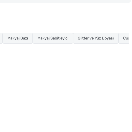
Makyaj Bazı
Makyaj Sabitleyici
Glitter ve Yüz Boyası
Cush