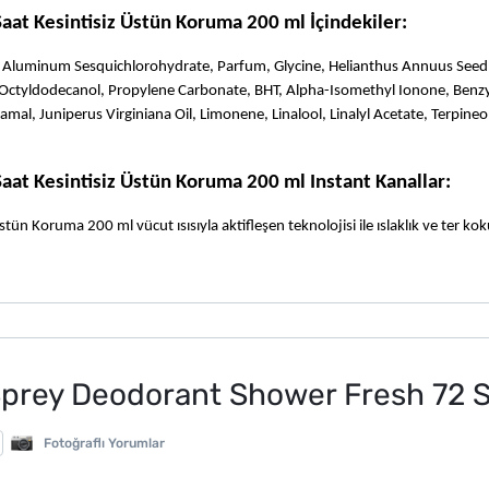
at Kesintisiz Üstün Koruma 200 ml İçindekiler:
 Aluminum Sesquichlorohydrate, Parfum, Glycine, Helianthus Annuus Seed 
 Octyldodecanol, Propylene Carbonate, BHT, Alpha-Isomethyl Ionone, Benzyl
amal, Juniperus Virginiana Oil, Limonene, Linalool, Linalyl Acetate, Terpineol
at Kesintisiz Üstün Koruma 200 ml Instant Kanallar:
 Koruma 200 ml vücut ısısıyla aktifleşen teknolojisi ile ıslaklık ve ter kok
prey Deodorant Shower Fresh 72 Saa
Fotoğraflı Yorumlar