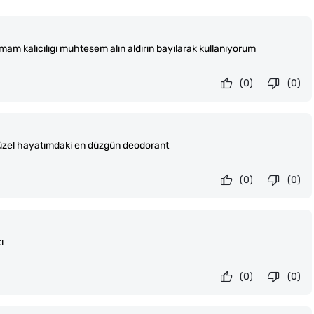
mam kalıcılıgı muhtesem alın aldırın bayılarak kullanıyorum
(0)
(0)
 güzel hayatımdaki en düzgün deodorant
(0)
(0)
ı
(0)
(0)