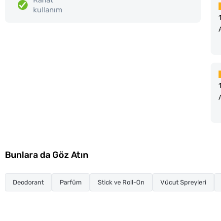
kullanım
Bunlara da Göz Atın
Deodorant
Parfüm
Stick ve Roll-On
Vücut Spreyleri