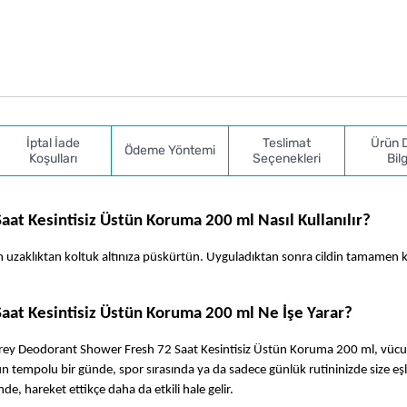
İptal İade
Teslimat
Ürün 
Ödeme Yöntemi
Koşulları
Seçenekleri
Bilg
t Kesintisiz Üstün Koruma 200 ml Nasıl Kullanılır?
cm uzaklıktan koltuk altınıza püskürtün. Uyguladıktan sonra cildin tamamen 
at Kesintisiz Üstün Koruma 200 ml Ne İşe Yarar?
prey Deodorant Shower Fresh 72 Saat Kesintisiz Üstün Koruma 200 ml, vücut ı
 tempolu bir günde, spor sırasında ya da sadece günlük rutininizde size eşli
, hareket ettikçe daha da etkili hale gelir.