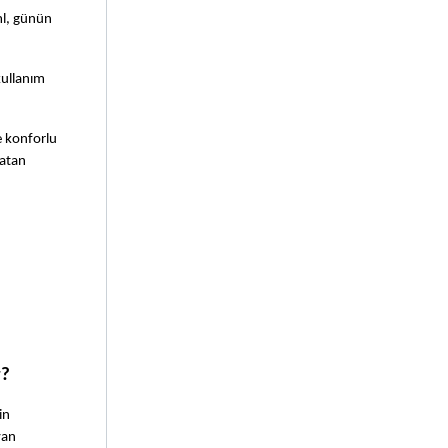
l, günün 
ullanım 
 konforlu 
atan 
r?
n 
an 