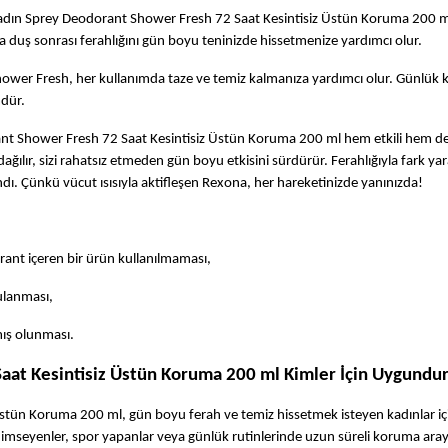
Kadın Sprey Deodorant Shower Fresh 72 Saat Kesintisiz Üstün Koruma 200 m
a duş sonrası ferahlığını gün boyu teninizde hissetmenize yardımcı olur.  
ower Fresh, her kullanımda taze ve temiz kalmanıza yardımcı olur. Günlük k
dür. 
 Shower Fresh 72 Saat Kesintisiz Üstün Koruma 200 ml hem etkili hem de
dağılır, sizi rahatsız etmeden gün boyu etkisini sürdürür. Ferahlığıyla fark yar
dı. Çünkü vücut ısısıyla aktifleşen Rexona, her hareketinizde yanınızda!
rant içeren bir ürün kullanılmaması,
ulanması,
mış olunması.
at Kesintisiz Üstün Koruma 200 ml Kimler İçin Uygundu
tün Koruma 200 ml, gün boyu ferah ve temiz hissetmek isteyen kadınlar içi
imseyenler, spor yapanlar veya günlük rutinlerinde uzun süreli koruma aray