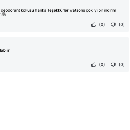
 deodorant kokusu harika Teşekkürler Watsons çok iyi bir indirim
 🤗
(0)
(0)
abilir
(0)
(0)