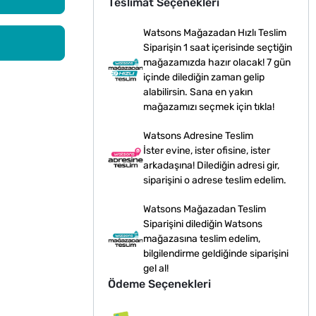
Teslimat Seçenekleri
Watsons Mağazadan Hızlı Teslim
Siparişin 1 saat içerisinde seçtiğin
mağazamızda hazır olacak! 7 gün
içinde dilediğin zaman gelip
alabilirsin. Sana en yakın
mağazamızı seçmek için tıkla!
Watsons Adresine Teslim
İster evine, ister ofisine, ister
arkadaşına! Dilediğin adresi gir,
siparişini o adrese teslim edelim.
Watsons Mağazadan Teslim
Siparişini dilediğin Watsons
mağazasına teslim edelim,
bilgilendirme geldiğinde siparişini
gel al!
Ödeme Seçenekleri