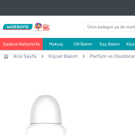
Sadece Watsons’ta
Makyaj
Cilt Bakım
Saç Bakım
Kişi
Ana Sayfa
Kişisel Bakım
Parfüm ve Deodora
Çok Satanlar