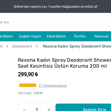
Online'dan sipariş ver, 1 saatte mağazadan ücretsiz al!
sel Bakım
Sağlıklı Yaşam
Erkek Bakım
Parfüm
Aksesuar
nt
Deodorant
Rexona Kadın Sprey Deodorant Showe
Rexona Kadın Sprey Deodorant Shower
Saat Kesintisiz Üstün Koruma 200 ml
299,90 ₺
17 Değerlendirme
Ürün Kodu
168898
–
+
Sepete Ekle