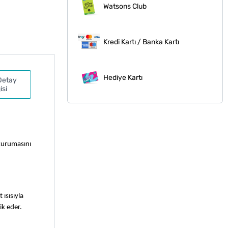
Watsons Club
Kredi Kartı / Banka Kartı
Hediye Kartı
Detay
isi
kurumasını 
sısıyla 
k eder. 