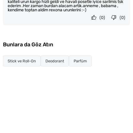
kaliteli urun kargo hizli geldi ve havali posetle iyice sarilmis tsk
ederim .Her zaman burdan alacam artik.anneme , babama ,
kendime toptan aldim rexona urunlerini :-)
(0)
(0)
Bunlara da Göz Atın
Stick ve Roll-On
Deodorant
Parfüm