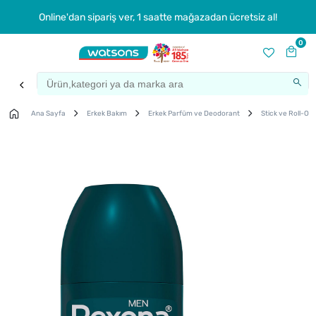
Online'dan sipariş ver, 1 saatte mağazadan ücretsiz al!
0
Ana Sayfa
Erkek Bakım
Erkek Parfüm ve Deodorant
Stick ve Roll-On
Çok
Satanlar