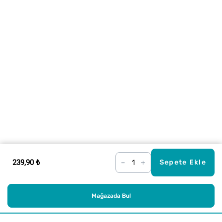
239,90 ₺
–
+
Sepete Ekle
Mağazada Bul