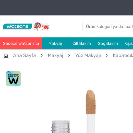
Sadece Watsons’ta
Makyaj
Cilt Bakım
Saç Bakım
Kişi
Ana Sayfa
Makyaj
Yüz Makyajı
Kapatıcıl