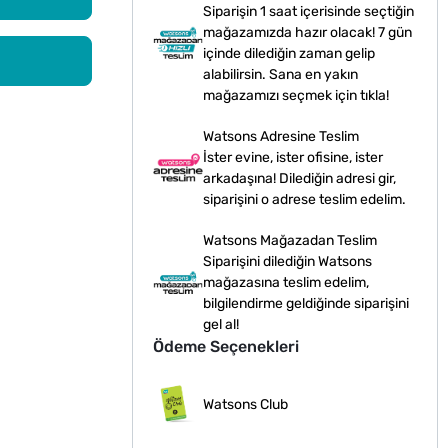
Siparişin 1 saat içerisinde seçtiğin
mağazamızda hazır olacak! 7 gün
içinde dilediğin zaman gelip
alabilirsin. Sana en yakın
mağazamızı seçmek için tıkla!
Watsons Adresine Teslim
İster evine, ister ofisine, ister
arkadaşına! Dilediğin adresi gir,
siparişini o adrese teslim edelim.
Watsons Mağazadan Teslim
Siparişini dilediğin Watsons
mağazasına teslim edelim,
bilgilendirme geldiğinde siparişini
gel al!
Ödeme Seçenekleri
Watsons Club