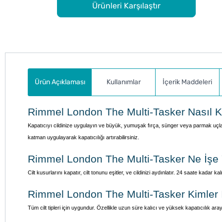
Ürünleri Karşılaştır
Ürün Açıklaması
Kullanımlar
İçerik Maddeleri
Rimmel London The Multi-Tasker Nasıl Ku
Kapatıcıyı cildinize uygulayın ve büyük, yumuşak fırça, sünger veya parmak uçların
katman uygulayarak kapatıcılığı artırabilirsiniz.
Rimmel London The Multi-Tasker Ne İşe 
Cilt kusurlarını kapatır, cilt tonunu eşitler, ve cildinizi aydınlatır. 24 saate kadar
Rimmel London The Multi-Tasker Kimler 
Tüm cilt tipleri için uygundur. Özellikle uzun süre kalıcı ve yüksek kapatıcılık aray