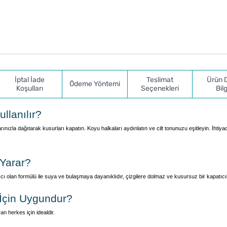
İptal İade
Teslimat
Ürün 
Ödeme Yöntemi
Koşulları
Seçenekleri
Bilg
llanılır?
ızla dağıtarak kusurları kapatın. Koyu halkaları aydınlatın ve cilt tonunuzu eşitleyin. İhtiya
Yarar?
 kalıcı olan formülü ile suya ve bulaşmaya dayanıklıdır, çizgilere dolmaz ve kusursuz bir kapatıcıl
İçin Uygundur?
an herkes için idealdir.