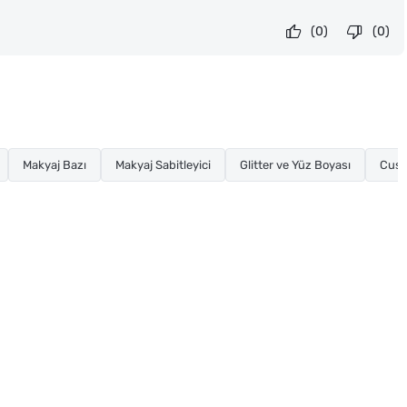
(0)
(0)
Makyaj Bazı
Makyaj Sabitleyici
Glitter ve Yüz Boyası
Cush