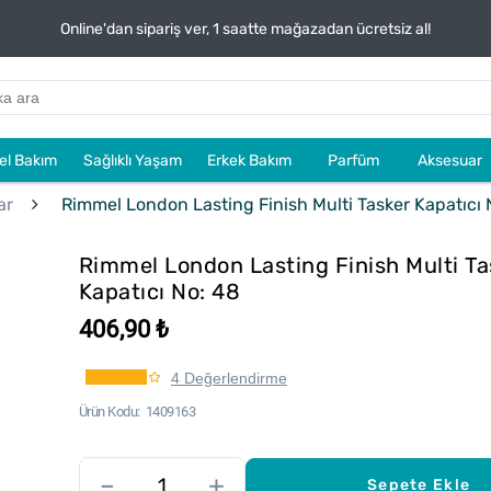
Online'dan sipariş ver, 1 saatte mağazadan ücretsiz al!
sel Bakım
Sağlıklı Yaşam
Erkek Bakım
Parfüm
Aksesuar
ar
Rimmel London Lasting Finish Multi Tasker Kapatıcı 
Rimmel London Lasting Finish Multi Ta
Kapatıcı No: 48
406,90 ₺
4 Değerlendirme
Ürün Kodu
1409163
–
+
Sepete Ekle