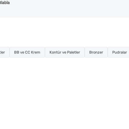
Blabla
ler
BB ve CC Krem
Kontür ve Paletler
Bronzer
Pudralar