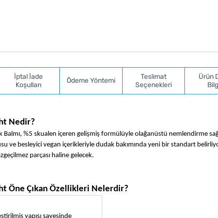
İptal İade
Teslimat
Ürün 
Ödeme Yöntemi
Koşulları
Seçenekleri
Bilg
ht Nedir?
almı, %5 skualen içeren gelişmiş formülüyle olağanüstü nemlendirme sağla
e besleyici vegan içerikleriyle dudak bakımında yeni bir standart belirliyo
azgeçilmez parçası haline gelecek.
 Öne Çıkan Özellikleri Nelerdir?
ştirilmiş yapısı sayesinde 