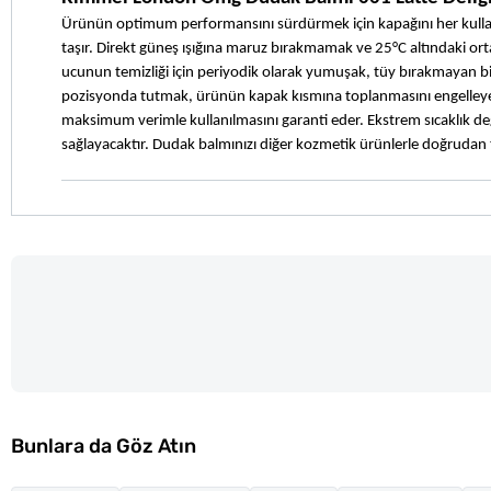
Ürünün optimum performansını sürdürmek için kapağını her kull
taşır. Direkt güneş ışığına maruz bırakmamak ve 25°C altındaki orta
ucunun temizliği için periyodik olarak yumuşak, tüy bırakmayan bir 
pozisyonda tutmak, ürünün kapak kısmına toplanmasını engelleyerek 
maksimum verimle kullanılmasını garanti eder. Ekstrem sıcaklık de
sağlayacaktır. Dudak balmınızı diğer kozmetik ürünlerle doğruda
Bunlara da Göz Atın