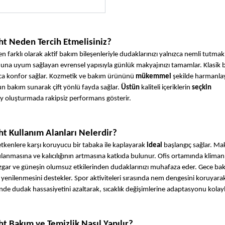
t Neden Tercih Etmelisiniz?
rklı olarak aktif bakım bileşenleriyle dudaklarınızı yalnızca nemli tutmakl
nuna uyum sağlayan evrensel yapısıyla günlük makyajınızı tamamlar. Klasik b
ca konfor sağlar. Kozmetik ve bakım ürününü 
mükemmel
 şekilde harmanla
bakım sunarak çift yönlü fayda sağlar. 
Üstün
 kaliteli içeriklerin 
seçkin
 oluşturmada rakipsiz performans gösterir.
 Kullanım Alanları Nelerdir?
tkenlere karşı koruyucu bir tabaka ile kaplayarak 
ideal
 başlangıç sağlar. Mak
nmasına ve kalıcılığının artmasına katkıda bulunur. Ofis ortamında klimanı
zgar ve güneşin olumsuz etkilerinden dudaklarınızı muhafaza eder. Gece bak
enilenmesini destekler. Spor aktiviteleri sırasında nem dengesini koruyarak,
de dudak hassasiyetini azaltarak, sıcaklık değişimlerine adaptasyonu kolayla
 Bakım ve Temizlik Nasıl Yapılır?