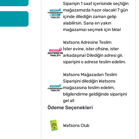
Siparişin 1 saat içerisinde seçtiğin
mağazamızda hazır olacak! 7 gün
içinde dilediğin zaman gelip
alabilirsin. Sana en yakın
mağazamızı seçmek için tıkla!
Watsons Adresine Teslim
İster evine, ister ofisine, ister
arkadaşına! Dilediğin adresi gir,
siparişini o adrese teslim edelim.
Watsons Mağazadan Teslim
Siparişini dilediğin Watsons
mağazasına teslim edelim,
bilgilendirme geldiğinde siparişini
gel al!
Ödeme Seçenekleri
Watsons Club