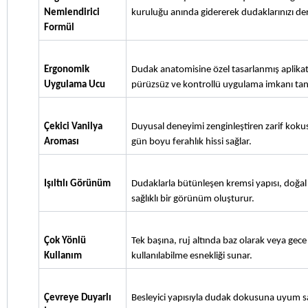
Nemlendirici 
kuruluğu anında gidererek dudaklarınızı de
Formül
Ergonomik 
Dudak anatomisine özel tasarlanmış aplikatö
Uygulama Ucu
pürüzsüz ve kontrollü uygulama imkanı tanı
Çekici Vanilya 
Duyusal deneyimi zenginleştiren zarif kokusu 
Aroması
gün boyu ferahlık hissi sağlar.
Işıltılı Görünüm
Dudaklarla bütünleşen kremsi yapısı, doğal p
sağlıklı bir görünüm oluşturur.
Çok Yönlü 
Tek başına, ruj altında baz olarak veya gec
Kullanım
kullanılabilme esnekliği sunar.
Çevreye Duyarlı 
Besleyici yapısıyla dudak dokusuna uyum sa