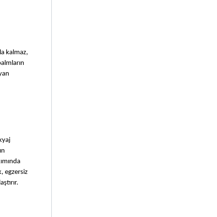
a kalmaz, 
almların 
yan 
yaj 
n 
ımında 
 egzersiz 
ştırır.