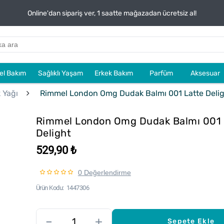
Online'dan sipariş ver, 1 saatte mağazadan ücretsiz al!
sel Bakım
Sağlıklı Yaşam
Erkek Bakım
Parfüm
Aksesuar
 Yağı
Rimmel London Omg Dudak Balmı 001 Latte Deli
Rimmel London Omg Dudak Balmı 001 
Delight
529,90 ₺
0 Değerlendirme
Ürün Kodu
1447306
–
+
Sepete Ekle