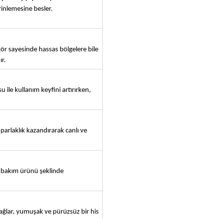
rinlemesine besler.
r sayesinde hassas bölgelere bile 
r.
ile kullanım keyfini artırırken, 
arlaklık kazandırarak canlı ve 
e bakım ürünü şeklinde 
ğlar, yumuşak ve pürüzsüz bir his 