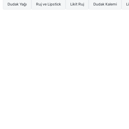
Dudak Yağı
Ruj ve Lipstick
Likit Ruj
Dudak Kalemi
L