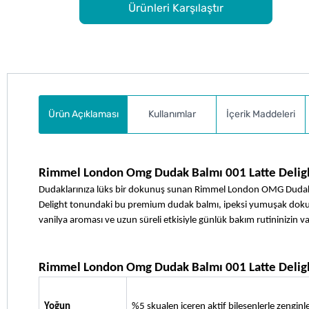
Ürünleri Karşılaştır
Ürün Açıklaması
Kullanımlar
İçerik Maddeleri
Rimmel London Omg Dudak Balmı 001 Latte Delig
Dudaklarınıza lüks bir dokunuş sunan Rimmel London OMG Dudak B
Delight tonundaki bu premium dudak balmı, ipeksi yumuşak dokusu v
vanilya aroması ve uzun süreli etkisiyle günlük bakım rutininizin v
Rimmel London Omg Dudak Balmı 001 Latte Delight
Yoğun 
%5 skualen içeren aktif bileşenlerle zenginle