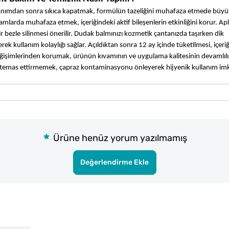
anımdan sonra sıkıca kapatmak, formülün tazeliğini muhafaza etmede büyü
mlarda muhafaza etmek, içeriğindeki aktif bileşenlerin etkinliğini korur. Apl
bezle silinmesi önerilir. Dudak balmınızı kozmetik çantanızda taşırken dik 
kullanım kolaylığı sağlar. Açıldıktan sonra 12 ay içinde tüketilmesi, içeriğ
ğişimlerinden korumak, ürünün kıvamının ve uygulama kalitesinin devamlılığ
n temas ettirmemek, çapraz kontaminasyonu önleyerek hijyenik kullanım imk
Ürüne henüz yorum yazılmamış
Değerlendirme Ekle