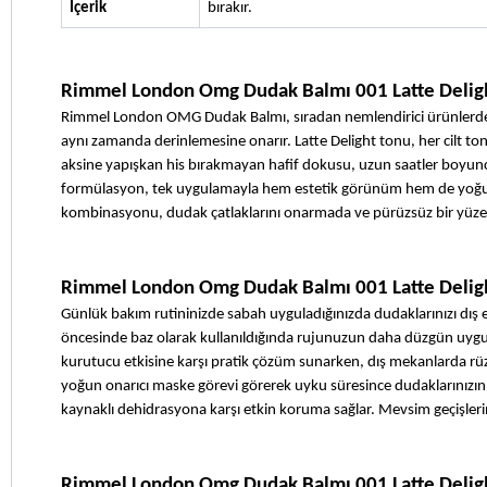
İçerik
bırakır.
Rimmel London Omg Dudak Balmı 001 Latte Deligh
Rimmel London OMG Dudak Balmı, sıradan nemlendirici ürünlerden fa
aynı zamanda derinlemesine onarır. Latte Delight tonu, her cilt to
aksine yapışkan his bırakmayan hafif dokusu, uzun saatler boyun
formülasyon, tek uygulamayla hem estetik görünüm hem de yoğun 
kombinasyonu, dudak çatlaklarını onarmada ve pürüzsüz bir yüzey
Rimmel London Omg Dudak Balmı 001 Latte Delight
Günlük bakım rutininizde sabah uyguladığınızda dudaklarınızı dış e
öncesinde baz olarak kullanıldığında rujunuzun daha düzgün uygula
kurutucu etkisine karşı pratik çözüm sunarken, dış mekanlarda rü
yoğun onarıcı maske görevi görerek uyku süresince dudaklarınızın y
kaynaklı dehidrasyona karşı etkin koruma sağlar. Mevsim geçişlerin
Rimmel London Omg Dudak Balmı 001 Latte Delight