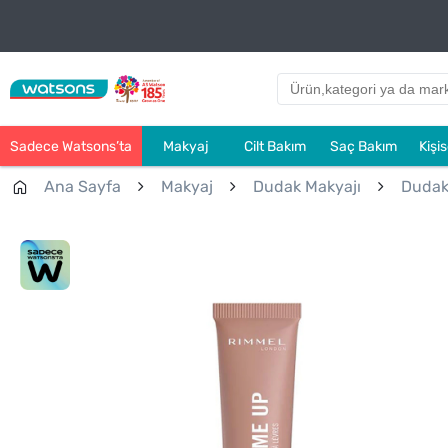
Sadece Watsons’ta
Makyaj
Cilt Bakım
Saç Bakım
Kişi
Ana Sayfa
Makyaj
Dudak Makyajı
Dudak