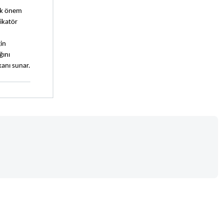
k önem 
ikatör 
in 
ını 
anı sunar.