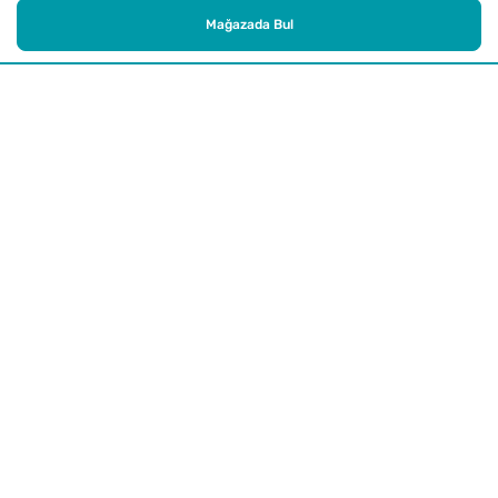
Mağazada Bul
Alışveriş
Kurumsal
Watsons Club
Yardım