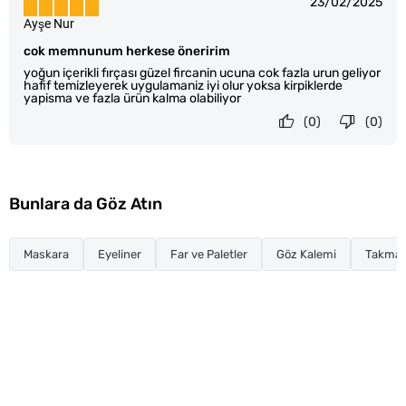
23/02/2025
Ayşe Nur
cok memnunum herkese öneririm
yoğun içerikli fırçası güzel fircanin ucuna cok fazla urun geliyor
hafif temizleyerek uygulamaniz iyi olur yoksa kirpiklerde
yapisma ve fazla ürün kalma olabiliyor
(0)
(0)
Bunlara da Göz Atın
Maskara
Eyeliner
Far ve Paletler
Göz Kalemi
Takma K