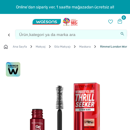
Online'dan sipariş ver, 1 saatte mağazadan ücretsiz al!
0
Ana Sayfa
Makyaj
Göz Makyajı
Maskara
Rimmel London Wonder