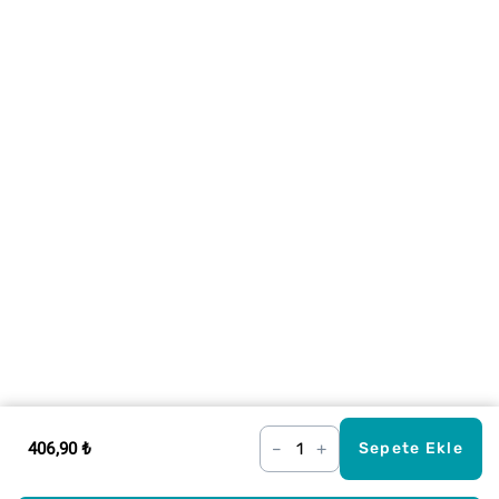
406,90 ₺
–
+
Sepete Ekle