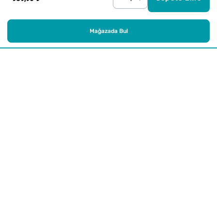
Mağazada Bul
Alışveriş
Kurumsal
Watsons Club
Yardım