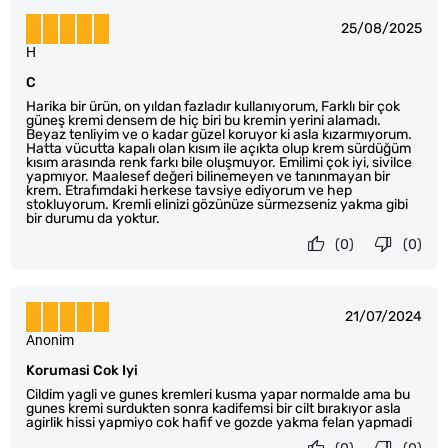
25/08/2025
H
C
Harika bir ürün, on yıldan fazladır kullanıyorum, Farklı bir çok
güneş kremi densem de hiç biri bu kremin yerini alamadı.
Beyaz tenliyim ve o kadar güzel koruyor ki asla kızarmıyorum.
Hatta vücutta kapalı olan kısım ile açıkta olup krem sürdüğüm
kısım arasında renk farkı bile oluşmuyor. Emilimi çok iyi, sivilce
yapmıyor. Maalesef değeri bilinemeyen ve tanınmayan bir
krem. Etrafımdaki herkese tavsiye ediyorum ve hep
stokluyorum. Kremli elinizi gözünüze sürmezseniz yakma gibi
bir durumu da yoktur.
(0)
(0)
21/07/2024
Anonim
Korumasi Cok Iyi
Cildim yagli ve gunes kremleri kusma yapar normalde ama bu
gunes kremi surdukten sonra kadifemsi bir cilt bırakıyor asla
agirlik hissi yapmiyo cok hafif ve gozde yakma felan yapmadi