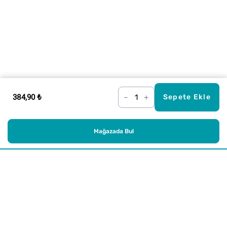
384,90 ₺
–
+
Sepete Ekle
Mağazada Bul