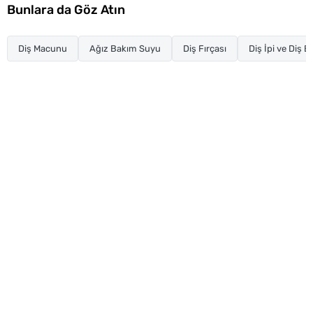
Bunlara da Göz Atın
Diş Macunu
Ağız Bakım Suyu
Diş Fırçası
Diş İpi ve Diş 