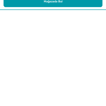
Mağazada Bul
Alışveriş
Kurumsal
Watsons Club
Yardım
Yasal