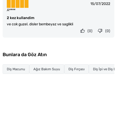
15/07/2022
A****
2 kez kullandim
ve cok guzel. disler bembeyaz ve saglikli
(0)
(0)
Bunlara da Göz Atın
Diş Macunu
Ağız Bakım Suyu
Diş Fırçası
Diş İpi ve Diş 