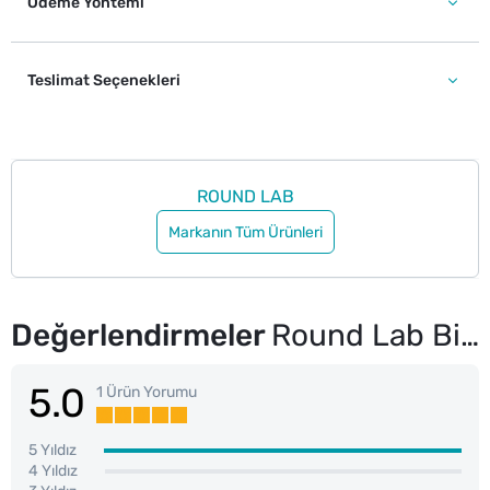
Ödeme Yöntemi
Teslimat Seçenekleri
ROUND LAB
Markanın Tüm Ürünleri
Değerlendirmeler
Round Lab Birch Juice Serinletici Nemlendirici Yüksek UV Korumalı Yüz Stick Güneş Koruyucu 19 gr
5.0
1 Ürün Yorumu
5 Yıldız
4 Yıldız