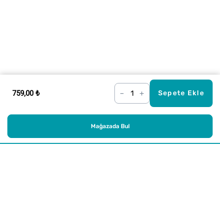
759,00 ₺
–
+
Sepete Ekle
Mağazada Bul