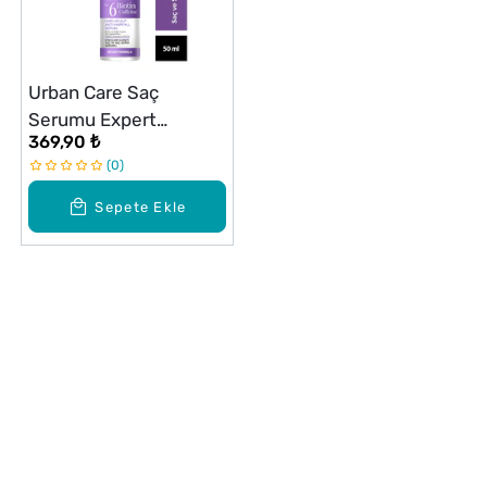
Urban Care Saç
Serumu Expert
369,90 ₺
Biotin&Caffein 50 ml
0
Sepete Ekle