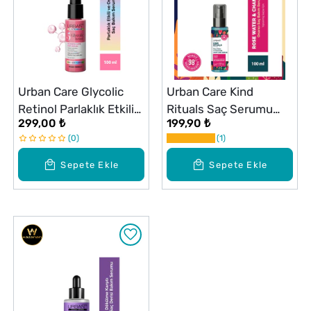
Urban Care Glycolic
Urban Care Kind
Retinol Parlaklık Etkili
Rituals Saç Serumu
299,00 ₺
199,90 ₺
Onarıcı Saç Bakım
Rose Water100 ml
0
1
Serumu 100 ml
Sepete Ekle
Sepete Ekle