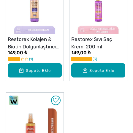
Restorex Kolajen &
Restorex Sıvı Saç
Biotin Dolgunlaştırıcı
Kremi 200 ml
149,00 ₺
149,00 ₺
Sıvı Saç Bakım Kremi
1
3
200 ml
Sepete Ekle
Sepete Ekle