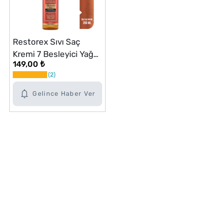
Restorex Sıvı Saç
Kremi 7 Besleyici Yağ
149,00 ₺
200 ml
2
Gelince Haber Ver