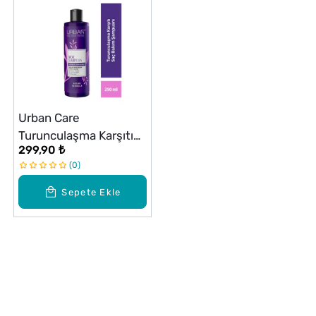
Urban Care
Turunculaşma Karşıtı
299,90 ₺
Mor Şampuan 250 ml
0
Sepete Ekle