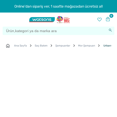
Online'dan sipariş ver, 1 saatte mağazadan ücretsiz al!
0
Ana Sayfa
Saç Bakım
Şampuanlar
Mor Şampuan
Urban Car