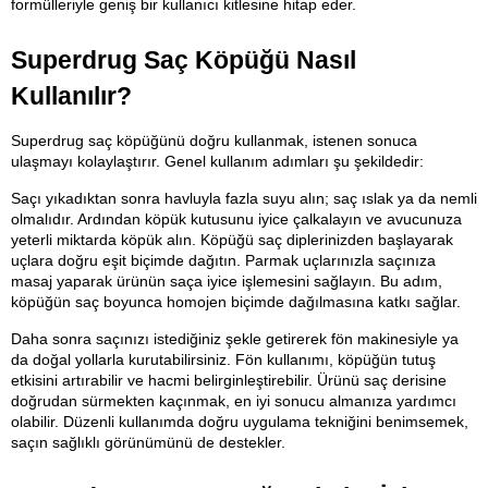
formülleriyle geniş bir kullanıcı kitlesine hitap eder.
Superdrug Saç Köpüğü Nasıl 
Kullanılır?
Superdrug saç köpüğünü doğru kullanmak, istenen sonuca 
ulaşmayı kolaylaştırır. Genel kullanım adımları şu şekildedir:
Saçı yıkadıktan sonra havluyla fazla suyu alın; saç ıslak ya da nemli 
olmalıdır. Ardından köpük kutusunu iyice çalkalayın ve avucunuza 
yeterli miktarda köpük alın. Köpüğü saç diplerinizden başlayarak 
uçlara doğru eşit biçimde dağıtın. Parmak uçlarınızla saçınıza 
masaj yaparak ürünün saça iyice işlemesini sağlayın. Bu adım, 
köpüğün saç boyunca homojen biçimde dağılmasına katkı sağlar.
Daha sonra saçınızı istediğiniz şekle getirerek fön makinesiyle ya 
da doğal yollarla kurutabilirsiniz. Fön kullanımı, köpüğün tutuş 
etkisini artırabilir ve hacmi belirginleştirebilir. Ürünü saç derisine 
doğrudan sürmekten kaçınmak, en iyi sonucu almanıza yardımcı 
olabilir. Düzenli kullanımda doğru uygulama tekniğini benimsemek, 
saçın sağlıklı görünümünü de destekler.