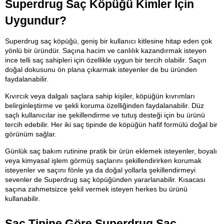
Superdrug Saç Köpüğü Kimler İçin 
Uygundur?
Superdrug saç köpüğü, geniş bir kullanıcı kitlesine hitap eden çok 
yönlü bir üründür. Saçına hacim ve canlılık kazandırmak isteyen 
ince telli saç sahipleri için özellikle uygun bir tercih olabilir. Saçın 
doğal dokusunu ön plana çıkarmak isteyenler de bu üründen 
faydalanabilir.
Kıvırcık veya dalgalı saçlara sahip kişiler, köpüğün kıvrımları 
belirginleştirme ve şekli koruma özelliğinden faydalanabilir. Düz 
saçlı kullanıcılar ise şekillendirme ve tutuş desteği için bu ürünü 
tercih edebilir. Her iki saç tipinde de köpüğün hafif formülü doğal bir 
görünüm sağlar.
Günlük saç bakım rutinine pratik bir ürün eklemek isteyenler, boyalı 
veya kimyasal işlem görmüş saçlarını şekillendirirken korumak 
isteyenler ve saçını fönle ya da doğal yollarla şekillendirmeyi 
sevenler de Superdrug saç köpüğünden yararlanabilir. Kısacası 
saçına zahmetsizce şekil vermek isteyen herkes bu ürünü 
kullanabilir.
Saç Tipine Göre Superdrug Saç 