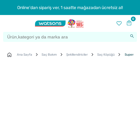
Online'dan sipariş ver, 1 saatte mağazadan ücretsiz al!
0
Ana Sayfa
Saç Bakım
Şekillendiriciler
Saç Köpüğü
Superdrug