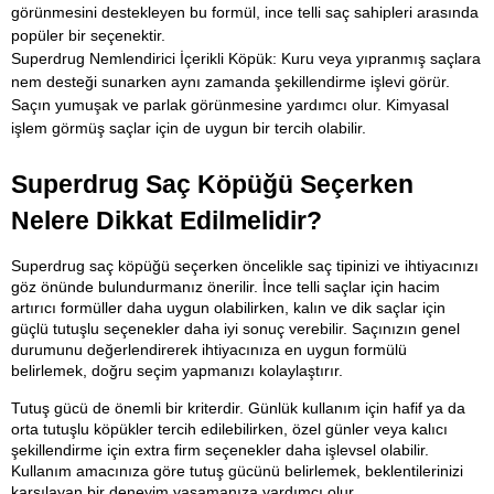
görünmesini destekleyen bu formül, ince telli saç sahipleri arasında 
popüler bir seçenektir.
Superdrug Nemlendirici İçerikli Köpük: Kuru veya yıpranmış saçlara 
nem desteği sunarken aynı zamanda şekillendirme işlevi görür. 
Saçın yumuşak ve parlak görünmesine yardımcı olur. Kimyasal 
işlem görmüş saçlar için de uygun bir tercih olabilir.
Superdrug Saç Köpüğü Seçerken 
Nelere Dikkat Edilmelidir?
Superdrug saç köpüğü seçerken öncelikle saç tipinizi ve ihtiyacınızı 
göz önünde bulundurmanız önerilir. İnce telli saçlar için hacim 
artırıcı formüller daha uygun olabilirken, kalın ve dik saçlar için 
güçlü tutuşlu seçenekler daha iyi sonuç verebilir. Saçınızın genel 
durumunu değerlendirerek ihtiyacınıza en uygun formülü 
belirlemek, doğru seçim yapmanızı kolaylaştırır.
Tutuş gücü de önemli bir kriterdir. Günlük kullanım için hafif ya da 
orta tutuşlu köpükler tercih edilebilirken, özel günler veya kalıcı 
şekillendirme için extra firm seçenekler daha işlevsel olabilir. 
Kullanım amacınıza göre tutuş gücünü belirlemek, beklentilerinizi 
karşılayan bir deneyim yaşamanıza yardımcı olur.