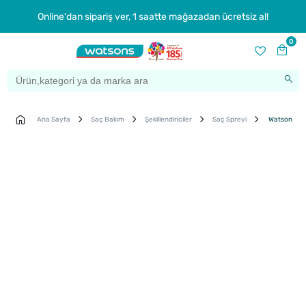
Online'dan sipariş ver, 1 saatte mağazadan ücretsiz al!
0
Ana Sayfa
Saç Bakım
Şekillendiriciler
Saç Spreyi
Watsons Sa