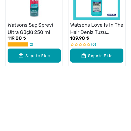
Watsons Saç Spreyi
Watsons Love Is In The
Ultra Güçlü 250 ml
Hair Deniz Tuzu
119,00 ₺
109,90 ₺
Şekillendirici Saç
2
0
Spreyi 200 ml
Sepete Ekle
Sepete Ekle