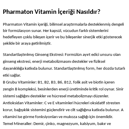
Pharmaton Vitamin İçeriği Nasıldır?
Pharmaton Vitamin içeriği, bilimsel araştırmalarla desteklenmiş dengeli 
bir formülasyon sunar. Her kapsül, vücudun farklı sistemlerini 
hedefleyen çoklu bileşen içerir ve bu bileşenler sinerjik etki gösterecek 
şekilde bir araya getirilmiştir.
Standartlaştırılmış Ginseng Ekstresi: Formülün ayırt edici unsuru olan 
ginseng ekstresi, enerji metabolizmasını destekler ve fiziksel 
dayanıklılığa katkıda bulunur. Standartlaştırılmış form, her dozda tutarlı 
etki sağlar.
B Grubu Vitaminler: B1, B2, B3, B6, B12, folik asit ve biotin içeren 
zengin B kompleksi, besinlerden enerji üretiminde kritik rol oynar. Sinir 
sistemi sağlığını destekler ve hücresel metabolizmayı düzenler.
Antioksidan Vitaminler: C ve E vitaminleri hücreleri oksidatif stresten 
korur, bağışıklık sistemini güçlendirir ve cilt sağlığına katkıda bulunur. A 
vitamini ise görme fonksiyonları ve mukoza sağlığı için önemlidir.
Temel Mineraller: Demir, çinko, magnezyum, kalsiyum, bakır ve 