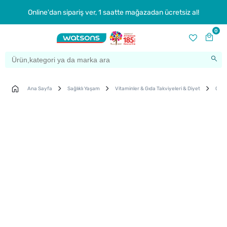
Online'dan sipariş ver, 1 saatte mağazadan ücretsiz al!
0
Ana Sayfa
Sağlıklı Yaşam
Vitaminler & Gıda Takviyeleri & Diyet
Gıda 