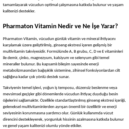
tamamlayarak vücudun optimal çalışmasına katkıda bulunur ve yaşam 
kalitenizi destekler.
Pharmaton Vitamin Nedir ve Ne İşe Yarar?
Pharmaton Vitamin, vücudun günlük vitamin ve mineral ihtiyacını 
karşılamak üzere geliştirilmiş, ginseng ekstresi içeren gelişmiş bir 
multivitamin takviyesidir. Formülünde A, B grubu, C, D ve E vitaminleri 
ile demir, çinko, magnezyum, kalsiyum ve selenyum gibi temel 
mineraller bulunur. Bu kapsamlı bileşim sayesinde enerji 
metabolizmasından bağışıklık sistemine, zihinsel fonksiyonlardan cilt 
sağlığına kadar çok yönlü destek sunar.
Takviyenin temel işlevi, yoğun iş temposu, düzensiz beslenme veya 
mevsimsel geçişler gibi dönemlerde vücudun ihtiyaç duyduğu besin 
öğelerini sağlamaktır. Özellikle standartlaştırılmış ginseng ekstresi içeriği, 
geleneksel multivitaminlerden ayrışan önemli bir özelliktir ve enerji 
seviyesinin korunmasına yardımcı olur. Günlük kullanımda vücut 
direncini destekleyerek, yorgunluk hissinin azalmasına katkıda bulunur 
ve genel yaşam kalitenizi olumlu yönde etkiler.