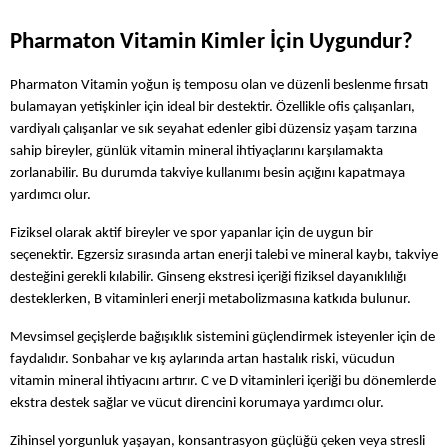
Pharmaton Vitamin Kimler İçin Uygundur?
Pharmaton Vitamin yoğun iş temposu olan ve düzenli beslenme fırsatı 
bulamayan yetişkinler için ideal bir destektir. Özellikle ofis çalışanları, 
vardiyalı çalışanlar ve sık seyahat edenler gibi düzensiz yaşam tarzına 
sahip bireyler, günlük vitamin mineral ihtiyaçlarını karşılamakta 
zorlanabilir. Bu durumda takviye kullanımı besin açığını kapatmaya 
yardımcı olur.
Fiziksel olarak aktif bireyler ve spor yapanlar için de uygun bir 
seçenektir. Egzersiz sırasında artan enerji talebi ve mineral kaybı, takviye 
desteğini gerekli kılabilir. Ginseng ekstresi içeriği fiziksel dayanıklılığı 
desteklerken, B vitaminleri enerji metabolizmasına katkıda bulunur.
Mevsimsel geçişlerde bağışıklık sistemini güçlendirmek isteyenler için de 
faydalıdır. Sonbahar ve kış aylarında artan hastalık riski, vücudun 
vitamin mineral ihtiyacını artırır. C ve D vitaminleri içeriği bu dönemlerde 
ekstra destek sağlar ve vücut direncini korumaya yardımcı olur.
Zihinsel yorgunluk yaşayan, konsantrasyon güçlüğü çeken veya stresli 