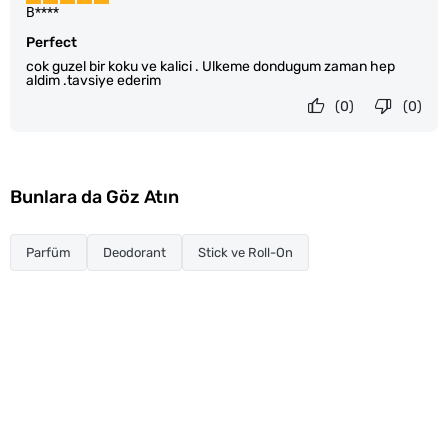
B****
Perfect
cok guzel bir koku ve kalici . Ulkeme dondugum zaman hep
aldim .tavsiye ederim
(0)
(0)
Bunlara da Göz Atın
Parfüm
Deodorant
Stick ve Roll-On