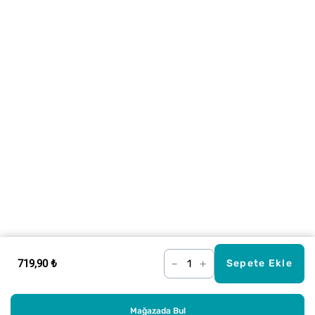
719,90 ₺
–
+
Sepete Ekle
Mağazada Bul