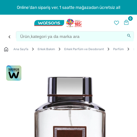
Online'dan sipariş ver, 1 saatte mağazadan ücretsiz al!
0
Ana Sayfa
Erkek Bakım
Erkek Parfüm ve Deodorant
Parfüm
Sa