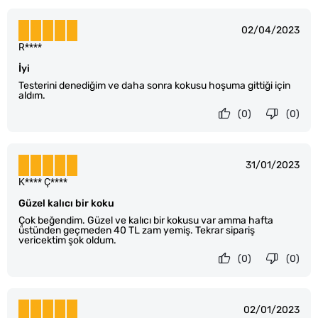
02/04/2023
R****
İyi
Testerini denediğim ve daha sonra kokusu hoşuma gittiği için
aldım.
(0)
(0)
31/01/2023
K**** Ç****
Güzel kalıcı bir koku
Çok beğendim. Güzel ve kalıcı bir kokusu var amma hafta
üstünden geçmeden 40 TL zam yemiş. Tekrar sipariş
vericektim şok oldum.
(0)
(0)
02/01/2023