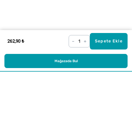
262,90 ₺
–
+
Sepete Ekle
Mağazada Bul
Alışveriş