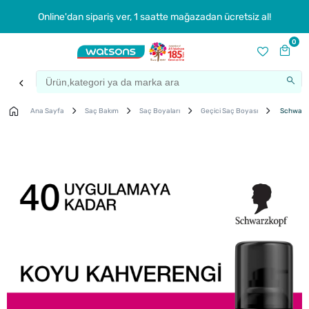
Online'dan sipariş ver, 1 saatte mağazadan ücretsiz al!
0
Ana Sayfa
Saç Bakım
Saç Boyaları
Geçici Saç Boyası
Schwarzk