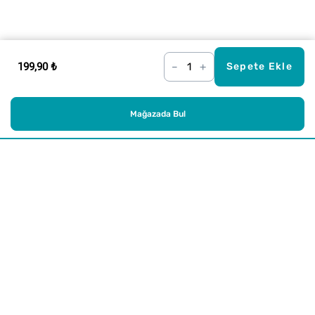
199,90 ₺
–
+
Sepete Ekle
Mağazada Bul
Alışveriş
Kurumsal