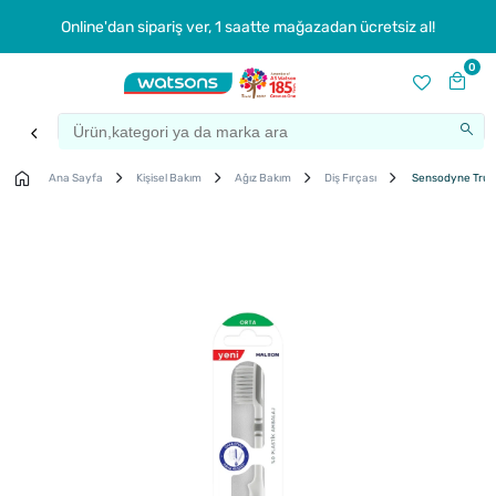
Online'dan sipariş ver, 1 saatte mağazadan ücretsiz al!
0
Ana Sayfa
Kişisel Bakım
Ağız Bakım
Diş Fırçası
Sensodyne True W