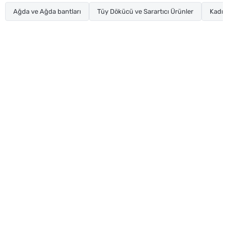
Ağda ve Ağda bantları
Tüy Dökücü ve Sarartıcı Ürünler
Kadın 