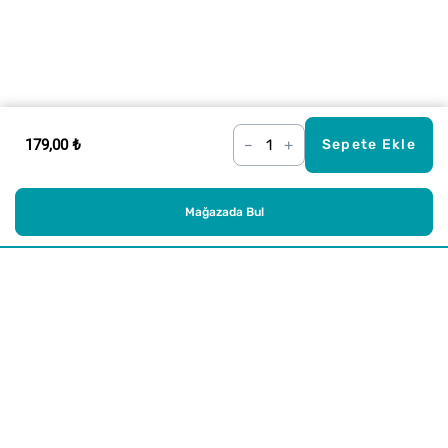
179,00 ₺
–
+
Sepete Ekle
Mağazada Bul
Alışveriş