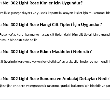
ı No: 302 Light Rose Kimler İçin Uygundur?
ellikle güneşe duyarlı ve yüksek kapatıcılık arayan kişiler için mükemmel bir t
 No: 302 Light Rose Hangi Cilt Tipleri İçin Uygundur?
, yağlı, kuru, karma ve hassas cilt tipleri dahil tüm cilt tipleri için uygundu
üzsüz bir doku elde edilir.  
ı No: 302 Light Rose Etken Maddeleri Nelerdir?
t üzerinde koruyucu ve yenileyici etki sağlayarak, cildi besler ve nemlendirir
cı No: 302 Light Rose Sunumu ve Ambalaj Detayları Nedir
ğı sağlar. Modern ve ergonomik tasarımı, günlük kullanım için idealdir ve ça