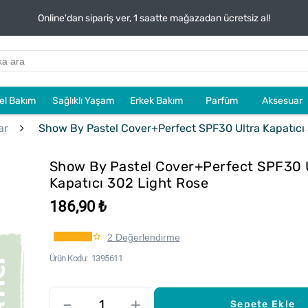
Online'dan sipariş ver, 1 saatte mağazadan ücretsiz al!
sel Bakım
Sağlıklı Yaşam
Erkek Bakım
Parfüm
Aksesuar
ar
Show By Pastel Cover+Perfect SPF30 Ultra Kapatıcı
Show By Pastel Cover+Perfect SPF30 
Kapatıcı 302 Light Rose
186,90 ₺
2 Değerlendirme
Ürün Kodu
1395611
–
+
Sepete Ekle