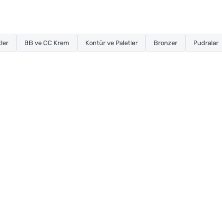
ler
BB ve CC Krem
Kontür ve Paletler
Bronzer
Pudralar