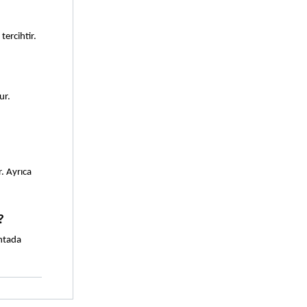
ercihtir.  
r. 
. Ayrıca 
?
ntada 