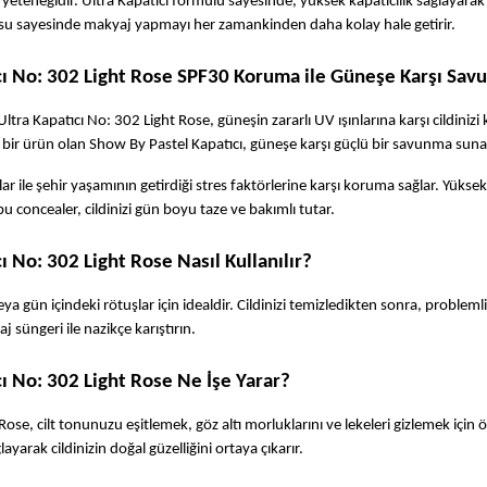
 yeteneğidir. Ultra Kapatıcı formülü sayesinde, yüksek kapatıcılık sağlayarak
su sayesinde makyaj yapmayı her zamankinden daha kolay hale getirir. 
cı No: 302 Light Rose SPF30 Koruma ile Güneşe Karşı Sa
 Kapatıcı No: 302 Light Rose, güneşin zararlı UV ışınlarına karşı cildinizi k
iz bir ürün olan Show By Pastel Kapatıcı, güneşe karşı güçlü bir savunma suna
rlar ile şehir yaşamının getirdiği stres faktörlerine karşı koruma sağlar. Yüksek 
u concealer, cildinizi gün boyu taze ve bakımlı tutar.  
 No: 302 Light Rose Nasıl Kullanılır?
gün içindeki rötuşlar için idealdir. Cildinizi temizledikten sonra, problemli
süngeri ile nazikçe karıştırın.  
ı No: 302 Light Rose Ne İşe Yarar?
e, cilt tonunuzu eşitlemek, göz altı morluklarını ve lekeleri gizlemek için öz
arak cildinizin doğal güzelliğini ortaya çıkarır.