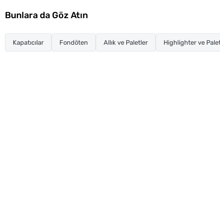
Bunlara da Göz Atın
Kapatıcılar
Fondöten
Allık ve Paletler
Highlighter ve Palet