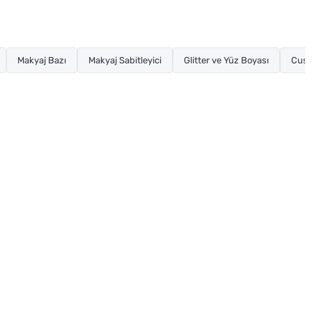
Makyaj Bazı
Makyaj Sabitleyici
Glitter ve Yüz Boyası
Cush