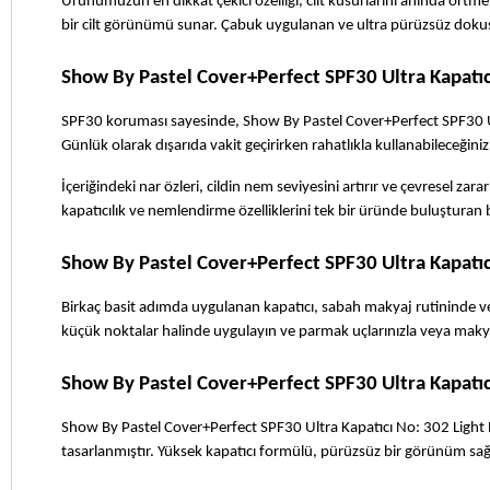
Ürünümüzün en dikkat çekici özelliği, cilt kusurlarını anında örtme
bir cilt görünümü sunar. Çabuk uygulanan ve ultra pürüzsüz doku
Show By Pastel Cover+Perfect SPF30 Ultra Kapatı
SPF30 koruması sayesinde, Show By Pastel Cover+Perfect SPF30 Ultra
Günlük olarak dışarıda vakit geçirirken rahatlıkla kullanabileceğin
İçeriğindeki nar özleri, cildin nem seviyesini artırır ve çevresel zara
kapatıcılık ve nemlendirme özelliklerini tek bir üründe buluşturan b
Show By Pastel Cover+Perfect SPF30 Ultra Kapatıcı
Birkaç basit adımda uygulanan kapatıcı, sabah makyaj rutininde veya 
küçük noktalar halinde uygulayın ve parmak uçlarınızla veya makyaj 
Show By Pastel Cover+Perfect SPF30 Ultra Kapatıc
Show By Pastel Cover+Perfect SPF30 Ultra Kapatıcı No: 302 Light Ros
tasarlanmıştır. Yüksek kapatıcı formülü, pürüzsüz bir görünüm sağlay