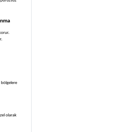
 pürüzsüz 
vunma
orur. 
r.
 bölgelere 
el olarak 