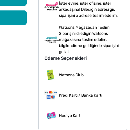
İster evine, ister ofisine, ister
arkadaşına! Dilediğin adresi gir,
siparişini o adrese teslim edelim.
Watsons Mağazadan Teslim
Siparişini dilediğin Watsons
mağazasına teslim edelim,
bilgilendirme geldiğinde siparişini
gel al!
Ödeme Seçenekleri
Watsons Club
Kredi Kartı / Banka Kartı
Hediye Kartı