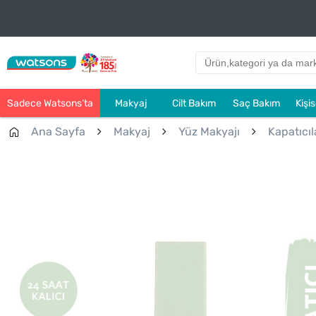
Sadece Watsons’ta
Makyaj
Cilt Bakım
Saç Bakım
Kişi
Ana Sayfa
Makyaj
Yüz Makyajı
Kapatıcıl