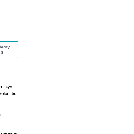
Detay
isi
n, aynı 
 olun, bu 
 