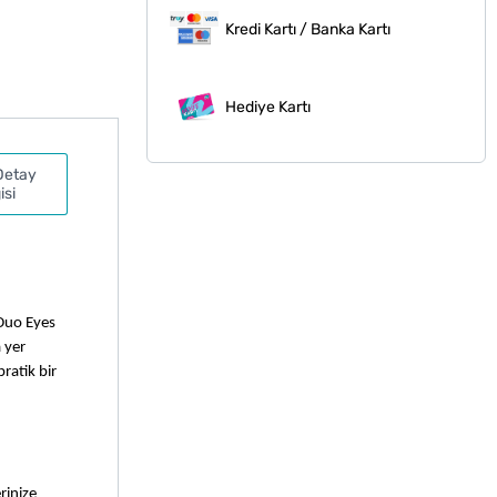
Kredi Kartı / Banka Kartı
Hediye Kartı
Detay
isi
Duo Eyes 
 yer 
atik bir 
inize 