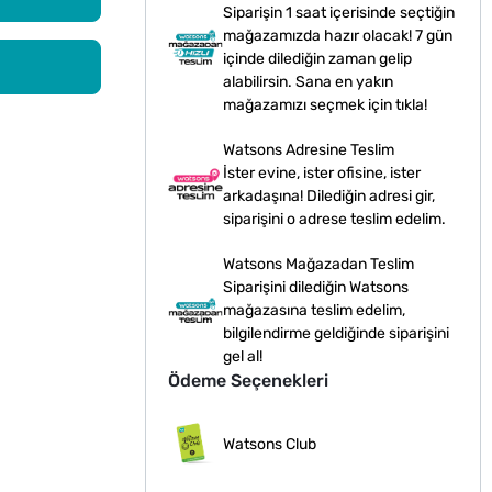
Siparişin 1 saat içerisinde seçtiğin
mağazamızda hazır olacak! 7 gün
içinde dilediğin zaman gelip
alabilirsin. Sana en yakın
mağazamızı seçmek için tıkla!
Watsons Adresine Teslim
İster evine, ister ofisine, ister
arkadaşına! Dilediğin adresi gir,
siparişini o adrese teslim edelim.
Watsons Mağazadan Teslim
Siparişini dilediğin Watsons
mağazasına teslim edelim,
bilgilendirme geldiğinde siparişini
gel al!
Ödeme Seçenekleri
Watsons Club