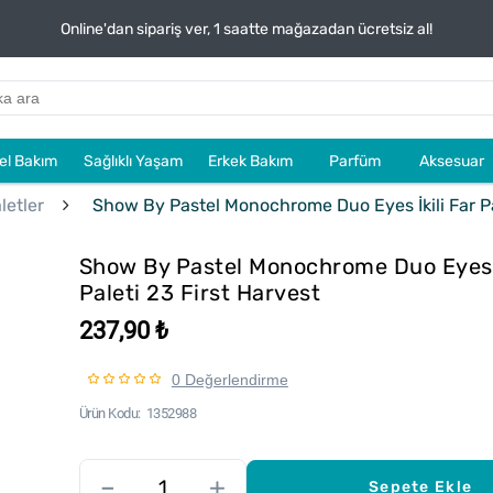
Online'dan sipariş ver, 1 saatte mağazadan ücretsiz al!
sel Bakım
Sağlıklı Yaşam
Erkek Bakım
Parfüm
Aksesuar
letler
Show By Pastel Monochrome Duo Eyes İkili Far Pal
Show By Pastel Monochrome Duo Eyes İ
Paleti 23 First Harvest
237,90 ₺
0 Değerlendirme
Ürün Kodu
1352988
–
+
Sepete Ekle