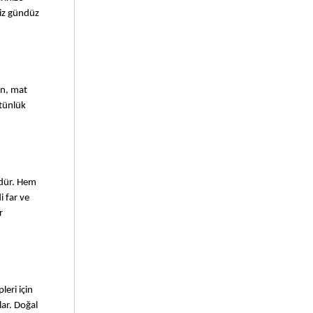
iz gündüz 
n, mat 
tünlük 
dür. Hem 
 far ve 
 
eri için 
ar. Doğal 