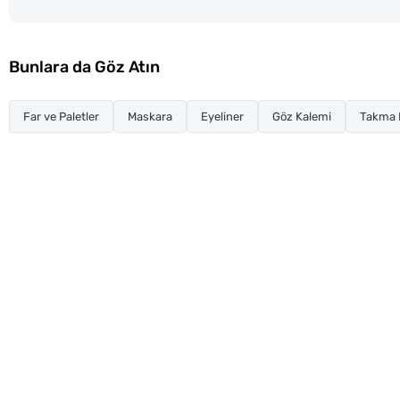
Bunlara da Göz Atın
Far ve Paletler
Maskara
Eyeliner
Göz Kalemi
Takma K