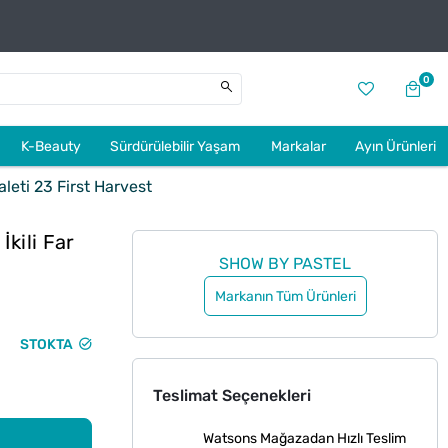
0
K-Beauty
Sürdürülebilir Yaşam
Markalar
Ayın Ürünleri
eti 23 First Harvest
kili Far
SHOW BY PASTEL
Markanın Tüm Ürünleri
STOKTA
Teslimat Seçenekleri
Watsons Mağazadan Hızlı Teslim