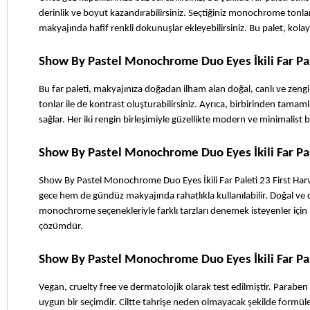
derinlik ve boyut kazandırabilirsiniz. Seçtiğiniz monochrome tonları
makyajında hafif renkli dokunuşlar ekleyebilirsiniz. Bu palet, kolay
Show By Pastel Monochrome Duo Eyes İkili Far Pale
Bu far paleti, makyajınıza doğadan ilham alan doğal, canlı ve zengin 
tonlar ile de kontrast oluşturabilirsiniz. Ayrıca, birbirinden tamam
sağlar. Her iki rengin birleşimiyle güzellikte modern ve minimalist bi
Show By Pastel Monochrome Duo Eyes İkili Far Pal
Show By Pastel Monochrome Duo Eyes İkili Far Paleti 23 First Harv
gece hem de gündüz makyajında rahatlıkla kullanılabilir. Doğal ve di
monochrome seçenekleriyle farklı tarzları denemek isteyenler için i
çözümdür. 
Show By Pastel Monochrome Duo Eyes İkili Far Pale
Vegan, cruelty free ve dermatolojik olarak test edilmiştir. Paraben ve 
uygun bir seçimdir. Ciltte tahrişe neden olmayacak şekilde formüle e