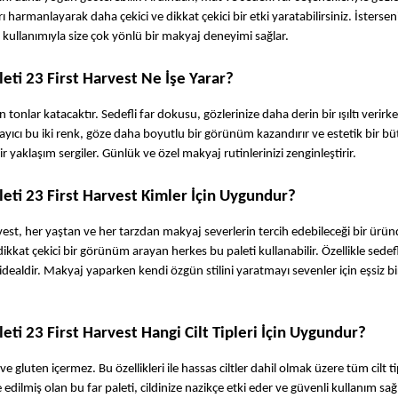
 harmanlayarak daha çekici ve dikkat çekici bir etki yaratabilirsiniz. İstersen
 kullanımıyla size çok yönlü bir makyaj deneyimi sağlar. 
ti 23 First Harvest Ne İşe Yarar?
tonlar katacaktır. Sedefli far dokusu, gözlerinize daha derin bir ışıltı verirke
layıcı bu iki renk, göze daha boyutlu bir görünüm kazandırır ve estetik bir bü
r yaklaşım sergiler. Günlük ve özel makyaj rutinlerinizi zenginleştirir. 
eti 23 First Harvest Kimler İçin Uygundur?
est, her yaştan ve her tarzdan makyaj severlerin tercih edebileceği bir ürün
kkat çekici bir görünüm arayan herkes bu paleti kullanabilir. Özellikle sedefli
dealdir. Makyaj yaparken kendi özgün stilini yaratmayı sevenler için eşsiz bir
ti 23 First Harvest Hangi Cilt Tipleri İçin Uygundur?
gluten içermez. Bu özellikleri ile hassas ciltler dahil olmak üzere tüm cilt tipl
dilmiş olan bu far paleti, cildinize nazikçe etki eder ve güvenli kullanım sağl