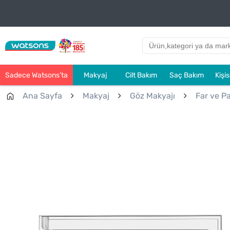
Sadece Watsons’ta
Makyaj
Cilt Bakım
Saç Bakım
Kişi
Ana Sayfa
Makyaj
Göz Makyajı
Far ve Pa