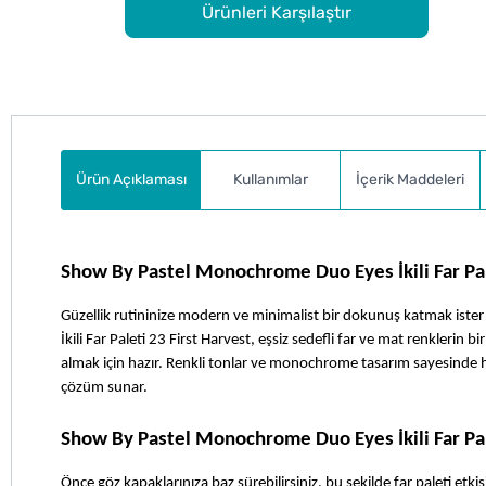
Ürünleri Karşılaştır
Ürün Açıklaması
Kullanımlar
İçerik Maddeleri
Show By Pastel Monochrome Duo Eyes İkili Far Pal
Güzellik rutininize modern ve minimalist bir dokunuş katmak ist
İkili Far Paleti 23 First Harvest, eşsiz sedefli far ve mat renklerin
almak için hazır. Renkli tonlar ve monochrome tasarım sayesinde he
çözüm sunar. 
Show By Pastel Monochrome Duo Eyes İkili Far Pale
Önce göz kapaklarınıza baz sürebilirsiniz, bu şekilde far paleti etki