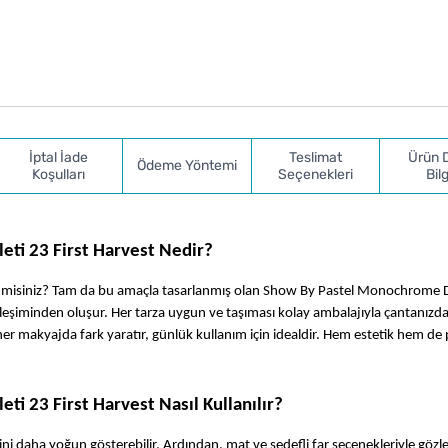
İptal İade
Teslimat
Ürün 
Ödeme Yöntemi
Koşulları
Seçenekleri
Bilg
eti 23 First Harvest Nedir?
er misiniz? Tam da bu amaçla tasarlanmış olan Show By Pastel Monochrome 
 birleşiminden oluşur. Her tarza uygun ve taşıması kolay ambalajıyla çantanızda
r makyajda fark yaratır, günlük kullanım için idealdir. Hem estetik hem de pr
ti 23 First Harvest Nasıl Kullanılır?
sini daha yoğun gösterebilir. Ardından, mat ve sedefli far seçenekleriyle gözler