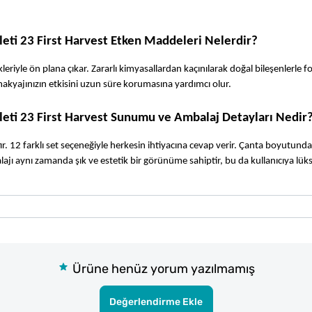
eti 23 First Harvest Etken Maddeleri Nelerdir?
ikleriyle ön plana çıkar. Zararlı kimyasallardan kaçınılarak doğal bileşenlerle f
makyajınızın etkisini uzun süre korumasına yardımcı olur. 
leti 23 First Harvest Sunumu ve Ambalaj Detayları Nedir
r. 12 farklı set seçeneğiyle herkesin ihtiyacına cevap verir. Çanta boyutunda
ajı aynı zamanda şık ve estetik bir görünüme sahiptir, bu da kullanıcıya lüks 
Ürüne henüz yorum yazılmamış
Değerlendirme Ekle