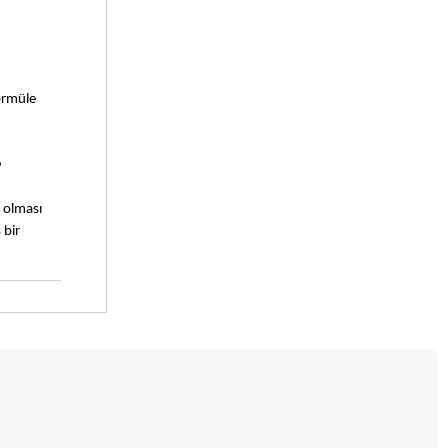
ormüle 
?
 olması 
bir 