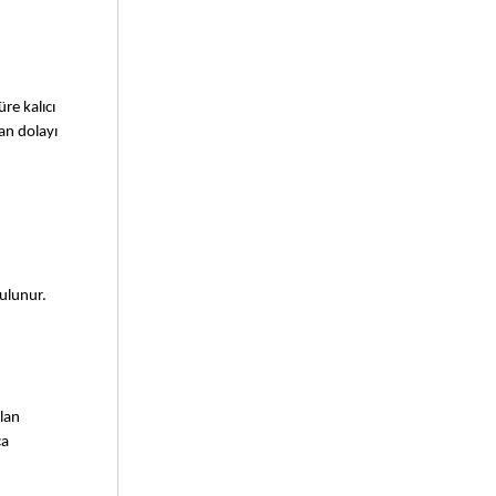
re kalıcı 
an dolayı 
ulunur. 
lan 
a 