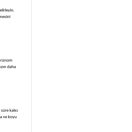
irleyin. 
esini 
görünüm 
ızın daha 
üre kalıcı 
ta ve koyu 