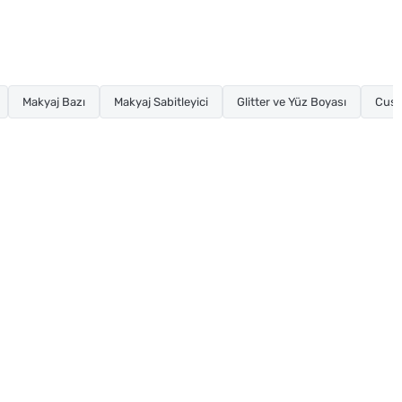
Makyaj Bazı
Makyaj Sabitleyici
Glitter ve Yüz Boyası
Cush