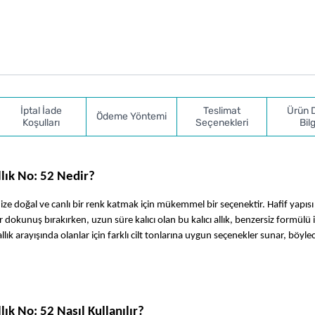
İptal İade
Teslimat
Ürün 
Ödeme Yöntemi
Koşulları
Seçenekleri
Bilg
llık No: 52 Nedir?
ize doğal ve canlı bir renk katmak için mükemmel bir seçenektir. Hafif yapısı i
 dokunuş bırakırken, uzun süre kalıcı olan bu kalıcı allık, benzersiz formülü ile
ık arayışında olanlar için farklı cilt tonlarına uygun seçenekler sunar, böylec
ık No: 52 Nasıl Kullanılır?