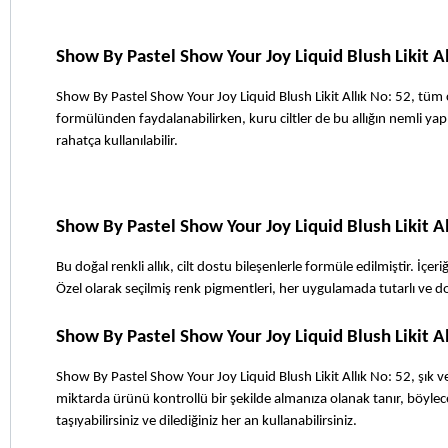
Show By Pastel Show Your Joy Liquid Blush Likit Al
Show By Pastel Show Your Joy Liquid Blush Likit Allık No: 52, tüm cilt 
formülünden faydalanabilirken, kuru ciltler de bu allığın nemli yapı
rahatça kullanılabilir. 
Show By Pastel Show Your Joy Liquid Blush Likit A
Bu doğal renkli allık, cilt dostu bileşenlerle formüle edilmiştir. İçer
Özel olarak seçilmiş renk pigmentleri, her uygulamada tutarlı ve do
Show By Pastel Show Your Joy Liquid Blush Likit 
Show By Pastel Show Your Joy Liquid Blush Likit Allık No: 52, şık v
miktarda ürünü kontrollü bir şekilde almanıza olanak tanır, böylec
taşıyabilirsiniz ve dilediğiniz her an kullanabilirsiniz.