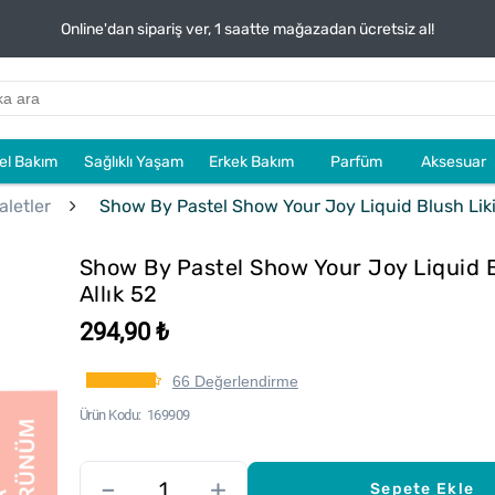
Online'dan sipariş ver, 1 saatte mağazadan ücretsiz al!
sel Bakım
Sağlıklı Yaşam
Erkek Bakım
Parfüm
Aksesuar
aletler
Show By Pastel Show Your Joy Liquid Blush Likit
Show By Pastel Show Your Joy Liquid B
Allık 52
294,90 ₺
66 Değerlendirme
Ürün Kodu
169909
–
+
Sepete Ekle