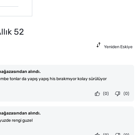
llık 52
Yeniden Eskiye
ağazasından alındı.
be tonlar da yapış yapış his bırakmıyor kolay sürülüyor
(0)
(0)
ağazasından alındı.
 yuzde rengi guzel