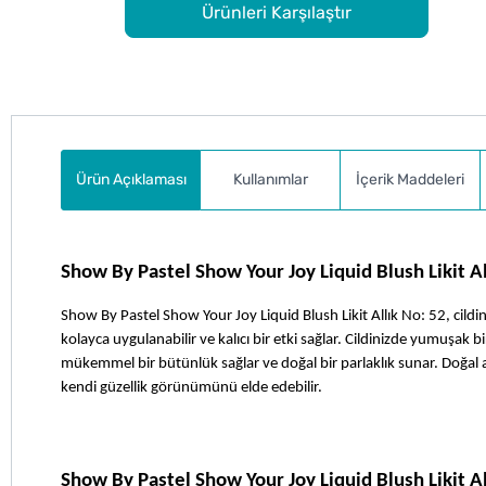
Ürünleri Karşılaştır
Ürün Açıklaması
Kullanımlar
İçerik Maddeleri
Show By Pastel Show Your Joy Liquid Blush Likit A
Show By Pastel Show Your Joy Liquid Blush Likit Allık No: 52, cildin
kolayca uygulanabilir ve kalıcı bir etki sağlar. Cildinizde yumuşak bir
mükemmel bir bütünlük sağlar ve doğal bir parlaklık sunar. Doğal all
kendi güzellik görünümünü elde edebilir. 
Show By Pastel Show Your Joy Liquid Blush Likit All