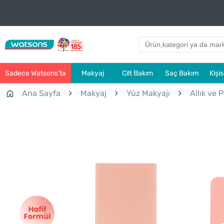
Sadece Watsons’ta
Makyaj
Cilt Bakım
Saç Bakım
Kişi
Ana Sayfa
Makyaj
Yüz Makyajı
Allık ve P