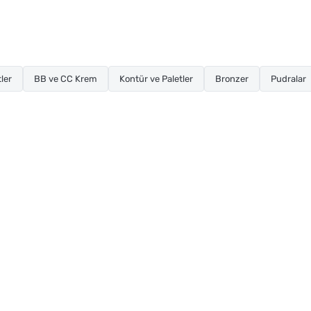
ler
BB ve CC Krem
Kontür ve Paletler
Bronzer
Pudralar