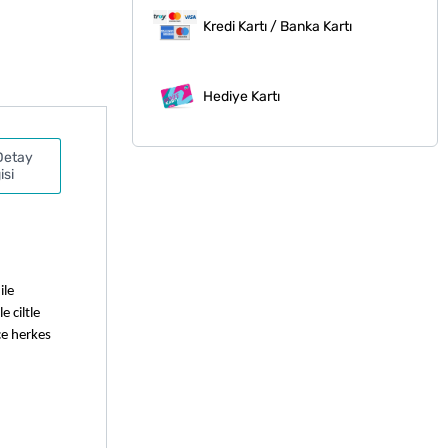
Kredi Kartı / Banka Kartı
Hediye Kartı
Detay
isi
le 
 ciltle 
e herkes 