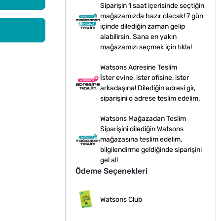
Siparişin 1 saat içerisinde seçtiğin
mağazamızda hazır olacak! 7 gün
içinde dilediğin zaman gelip
alabilirsin. Sana en yakın
mağazamızı seçmek için tıkla!
Watsons Adresine Teslim
İster evine, ister ofisine, ister
arkadaşına! Dilediğin adresi gir,
siparişini o adrese teslim edelim.
Watsons Mağazadan Teslim
Siparişini dilediğin Watsons
mağazasına teslim edelim,
bilgilendirme geldiğinde siparişini
gel al!
Ödeme Seçenekleri
Watsons Club