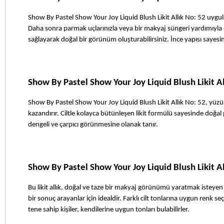
Show By Pastel Show Your Joy Liquid Blush Likit Allık No: 52 uygula
Daha sonra parmak uçlarınızla veya bir makyaj süngeri yardımıyla el
sağlayarak doğal bir görünüm oluşturabilirsiniz. İnce yapısı sayesin
Show By Pastel Show Your Joy Liquid Blush Likit Al
Show By Pastel Show Your Joy Liquid Blush Likit Allık No: 52, yüzü
kazandırır. Ciltle kolayca bütünleşen likit formülü sayesinde doğa
dengeli ve çarpıcı görünmesine olanak tanır. 
Show By Pastel Show Your Joy Liquid Blush Likit A
Bu likit allık, doğal ve taze bir makyaj görünümü yaratmak isteyen 
bir sonuç arayanlar için idealdir. Farklı cilt tonlarına uygun renk s
tene sahip kişiler, kendilerine uygun tonları bulabilirler. 