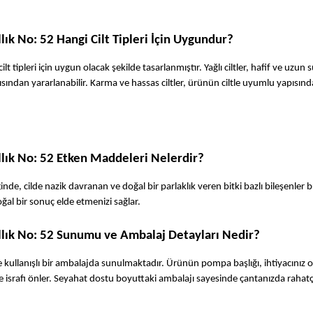
lık No: 52 Hangi Cilt Tipleri İçin Uygundur?
tipleri için uygun olacak şekilde tasarlanmıştır. Yağlı ciltler, hafif ve uzun sü
sından yararlanabilir. Karma ve hassas ciltler, ürünün ciltle uyumlu yapısınd
llık No: 52 Etken Maddeleri Nelerdir?
iğinde, cilde nazik davranan ve doğal bir parlaklık veren bitki bazlı bileşenler b
ğal bir sonuç elde etmenizi sağlar.
Allık No: 52 Sunumu ve Ambalaj Detayları Nedir?
e kullanışlı bir ambalajda sunulmaktadır. Ürünün pompa başlığı, ihtiyacınız o
e israfı önler. Seyahat dostu boyuttaki ambalajı sayesinde çantanızda rahatç