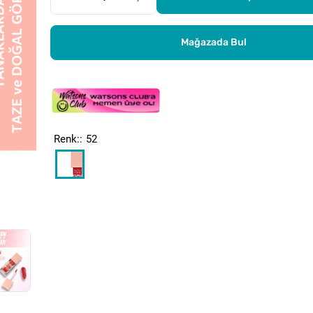
Mağazada Bul
Renk:
52