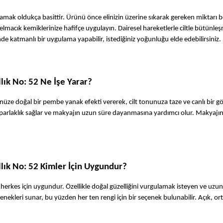
mak oldukça basittir. Ürünü önce elinizin üzerine sıkarak gereken miktarı bel
macık kemiklerinize hafifçe uygulayın. Dairesel hareketlerle ciltle bütünleşm
de katmanlı bir uygulama yapabilir, istediğiniz yoğunluğu elde edebilirsiniz. 
lık No: 52 Ne İşe Yarar?
nüze doğal bir pembe yanak efekti vererek, cilt tonunuza taze ve canlı bir 
l parlaklık sağlar ve makyajın uzun süre dayanmasına yardımcı olur. Makyajın
llık No: 52 Kimler İçin Uygundur?
herkes için uygundur. Özellikle doğal güzelliğini vurgulamak isteyen ve uzun s
eçenekleri sunar, bu yüzden her ten rengi için bir seçenek bulunabilir. Açık, or