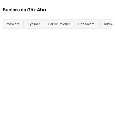
Bunlara da Göz Atın
Maskara
Eyeliner
Far ve Paletler
Göz Kalemi
Takma K