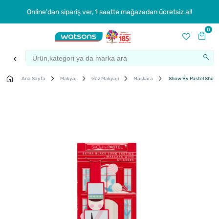
Online'dan sipariş ver, 1 saatte mağazadan ücretsiz al!
0
Ana Sayfa
Makyaj
Göz Makyajı
Maskara
Show By Pastel Show Y