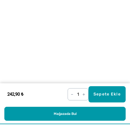
242,90 ₺
–
+
Sepete Ekle
Mağazada Bul