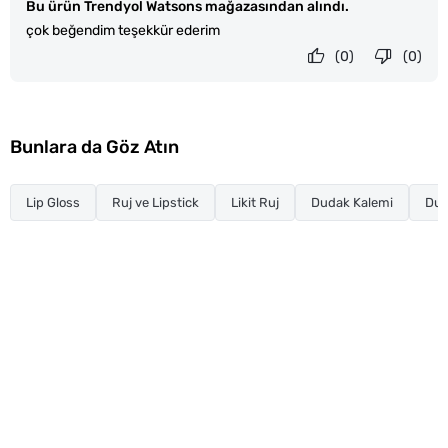
Bu ürün Trendyol Watsons mağazasından alındı.
çok beğendim teşekkür ederim
(0)
(0)
Bunlara da Göz Atın
Lip Gloss
Ruj ve Lipstick
Likit Ruj
Dudak Kalemi
Dud