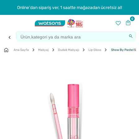
Online'dan sipariş ver, 1 saatte mağazadan ücretsiz al!
0
Ana Sayfa
Makyaj
Dudak Makyajı
Lip Gloss
Show By Pastel Sho