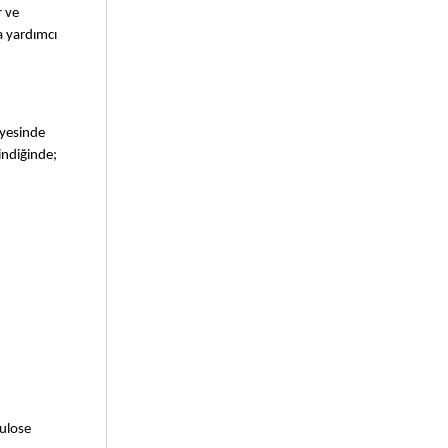
 ve 
 yardımcı 
yesinde 
ndiğinde; 
ulose 