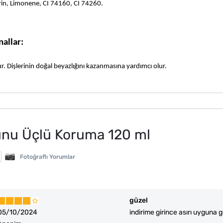
rin, Limonene, CI 74160, CI 74260.
allar: 
r. Dişlerinin doğal beyazlığını kazanmasına yardımcı olur.
unu Üçlü Koruma 120 ml
Fotoğraflı Yorumlar
güzel
05/10/2024
indirime girince asırı uyguna ge