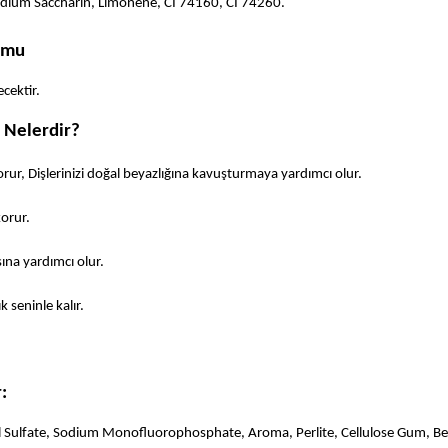
odium Saccharin, Limonene, CI 74160, CI 74260.
umu
cektir. 
 Nelerdir?
korur, Dişlerinizi doğal beyazlığına kavuşturmaya yardımcı olur.
korur.
asına yardımcı olur.
k seninle kalır.
: 
yl Sulfate, Sodium Monofluorophosphate, Aroma, Perlite, Cellulose Gum, Ben