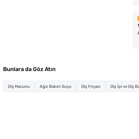
Bunlara da Göz Atın
Diş Macunu
Ağız Bakım Suyu
Diş Fırçası
Diş İpi ve Diş 