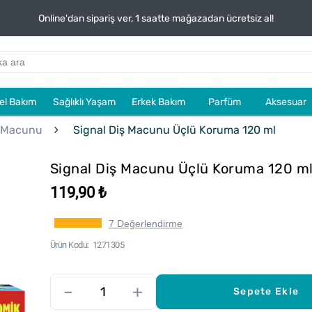
Online'dan sipariş ver, 1 saatte mağazadan ücretsiz al!
sel Bakım
Sağlıklı Yaşam
Erkek Bakım
Parfüm
Aksesuar
 Macunu
Signal Diş Macunu Üçlü Koruma 120 ml
Signal Diş Macunu Üçlü Koruma 120 m
119,90 ₺
7 Değerlendirme
Ürün Kodu
1271305
–
+
Sepete Ekle