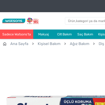
Sadece Watsons’ta
Makyaj
Cilt Bakım
Saç Bakım
Kişi
Ana Sayfa
Kişisel Bakım
Ağız Bakım
Diş