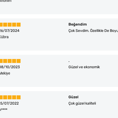
Anonim
Beğendim
26/07/2024
Çok Sevdim. Özellikle De Boyut
Kübra
.
08/10/2023
Güzel ve ekonomik
Mekiye
Güzel
15/07/2022
Çok güzel kaliteli
A****