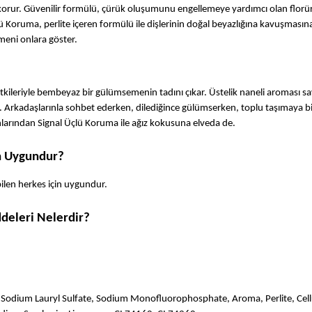
korur. Güvenilir formülü, çürük oluşumunu engellemeye yardımcı olan florür
lü Koruma, perlite içeren formülü ile dişlerinin doğal beyazlığına kavuşmasına
eni onlara göster.
tkileriyle bembeyaz bir gülümsemenin tadını çıkar. Üstelik naneli aroması sa
 Arkadaşlarınla sohbet ederken, dilediğince gülümserken, toplu taşımaya bi
larından Signal Üçlü Koruma ile ağız kokusuna elveda de.
in Uygundur?
bilen herkes için uygundur.
deleri Nelerdir?
, Sodium Lauryl Sulfate, Sodium Monofluorophosphate, Aroma, Perlite, Cell