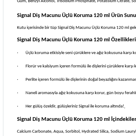
Gum, Benzyl Alcohol, Trisodium Phosphate, Potassium Citrate, S
Signal Diş Macunu Üçlü Koruma 120 ml Ürün Sun
Kutu içerisinde bir tüp Signal Diş Macunu Üçlü Koruma 120 ml gele
Signal Diş Macunu Üçlü Koruma 120 ml Özellikleri
·        Üçlü koruma etkisiyle seni çürüklere ve ağız kokusuna karşı 
·        Florür ve kalsiyum içeren formülü ile dişlerini çürüklere karşı 
·        Perlite içeren formülü ile dişlerinin doğal beyazlığını kazanm
·        Naneli aromasıyla ağız kokusuna karşı korur, gün boyu ferahlı
·        Her gülüş özeldir, gülüşleriniz Signal ile koruma altında!
Signal Diş Macunu Üçlü Koruma 120 ml İçindekiler
Calcium Carbonate, Aqua, Sorbitol, Hydrated Silica, Sodium Laur