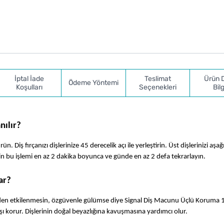
İptal İade
Teslimat
Ürün 
Ödeme Yöntemi
Koşulları
Seçenekleri
Bilg
nılır?
Diş fırçanızı dişlerinize 45 derecelik açı ile yerleştirin. Üst dişlerinizi aşağı,
i için bu işlemi en az 2 dakika boyunca ve günde en az 2 defa tekrarlayın.
ar?
den etkilenmesin, özgüvenle gülümse diye Signal Diş Macunu Üçlü Koruma 1
şı korur. Dişlerinin doğal beyazlığına kavuşmasına yardımcı olur.