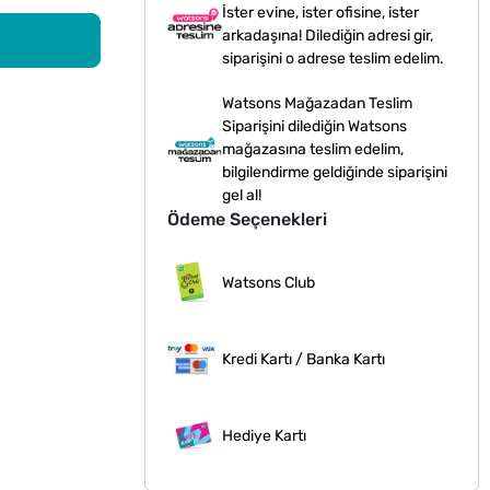
İster evine, ister ofisine, ister
arkadaşına! Dilediğin adresi gir,
siparişini o adrese teslim edelim.
Watsons Mağazadan Teslim
Siparişini dilediğin Watsons
mağazasına teslim edelim,
bilgilendirme geldiğinde siparişini
gel al!
Ödeme Seçenekleri
Watsons Club
Kredi Kartı / Banka Kartı
Hediye Kartı